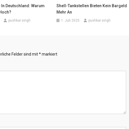
 In Deutschland: Warum
Shell-Tankstellen Bieten Kein Bargeld
 Hoch?
Mehr An
pushkar.singh
1. Juli 2025
pushkar.singh
rliche Felder sind mit
*
markiert