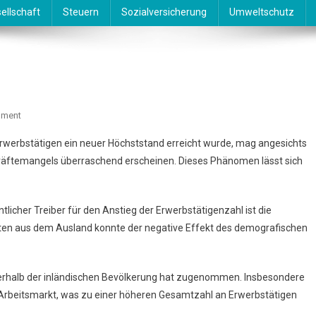
ellschaft
Steuern
Sozialversicherung
Umweltschutz
On
mment
Rekord
 Erwerbstätigen ein neuer Höchststand erreicht wurde, mag angesichts
Der
äftemangels überraschend erscheinen. Dieses Phänomen lässt sich
Erwerbstätigen
tlicher Treiber für den Anstieg der Erwerbstätigenzahl ist die
ften aus dem Ausland konnte der negative Effekt des demografischen
erhalb der inländischen Bevölkerung hat zugenommen. Insbesondere
 Arbeitsmarkt, was zu einer höheren Gesamtzahl an Erwerbstätigen