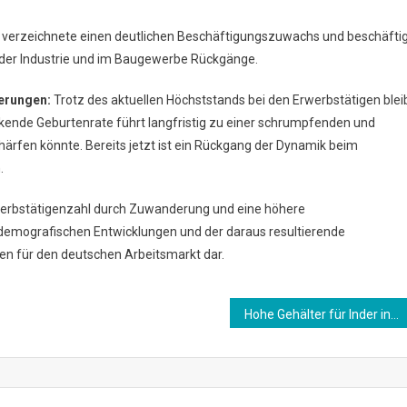
r verzeichnete einen deutlichen Beschäftigungszuwachs und beschäfti
 der Industrie und im Baugewerbe Rückgänge.
erungen:
Trotz des aktuellen Höchststands bei den Erwerbstätigen blei
kende Geburtenrate führt langfristig zu einer schrumpfenden und
ärfen könnte. Bereits jetzt ist ein Rückgang der Dynamik beim
.
erbstätigenzahl durch Zuwanderung und eine höhere
 demografischen Entwicklungen und der daraus resultierende
n für den deutschen Arbeitsmarkt dar.
Hohe Gehälter für Inder in Deutschland