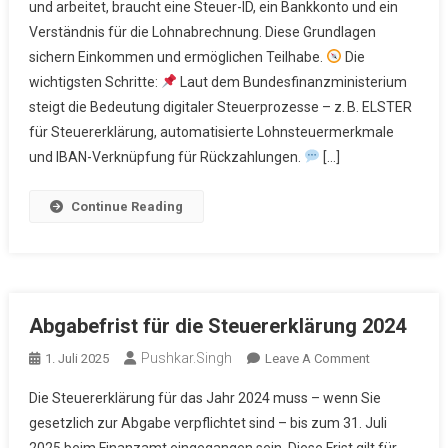
und arbeitet, braucht eine Steuer-ID, ein Bankkonto und ein
Finanzen
Verständnis für die Lohnabrechnung. Diese Grundlagen
–
sichern Einkommen und ermöglichen Teilhabe.
Steuer-
Die
ID,
wichtigsten Schritte:
Laut dem Bundesfinanzministerium
Bankkonto,
steigt die Bedeutung digitaler Steuerprozesse – z. B. ELSTER
Lohnabrechnung
für Steuererklärung, automatisierte Lohnsteuermerkmale
und IBAN-Verknüpfung für Rückzahlungen.
[…]
Continue Reading
Abgabefrist für die Steuererklärung 2024
Pushkar.singh
On
1. Juli 2025
Leave A Comment
Abgabefrist
Die Steuererklärung für das Jahr 2024 muss – wenn Sie
Für
gesetzlich zur Abgabe verpflichtet sind – bis zum 31. Juli
Die