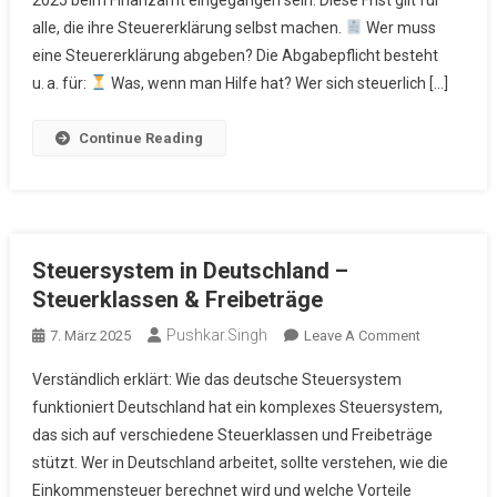
2025 beim Finanzamt eingegangen sein. Diese Frist gilt für
Steuererkläru
alle, die ihre Steuererklärung selbst machen.
Wer muss
2024
eine Steuererklärung abgeben? Die Abgabepflicht besteht
u. a. für:
Was, wenn man Hilfe hat? Wer sich steuerlich […]
Continue Reading
Steuersystem in Deutschland –
Steuerklassen & Freibeträge
Pushkar.singh
On
7. März 2025
Leave A Comment
Steuersyst
Verständlich erklärt: Wie das deutsche Steuersystem
In
funktioniert Deutschland hat ein komplexes Steuersystem,
Deutschlan
das sich auf verschiedene Steuerklassen und Freibeträge
–
stützt. Wer in Deutschland arbeitet, sollte verstehen, wie die
Steuerklass
&
Einkommensteuer berechnet wird und welche Vorteile