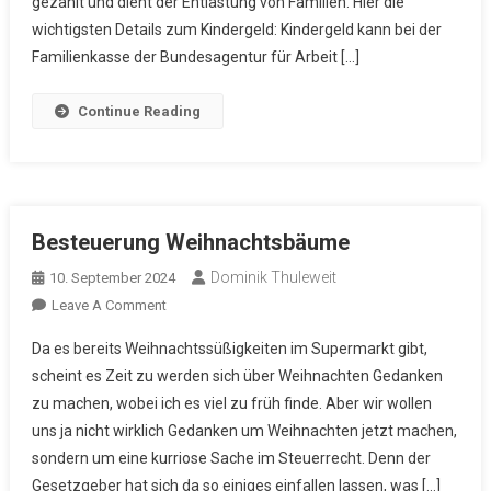
gezahlt und dient der Entlastung von Familien. Hier die
wichtigsten Details zum Kindergeld: Kindergeld kann bei der
Familienkasse der Bundesagentur für Arbeit […]
Continue Reading
Besteuerung Weihnachtsbäume
Dominik Thuleweit
10. September 2024
On
Leave A Comment
Besteuerung
Da es bereits Weihnachtssüßigkeiten im Supermarkt gibt,
Weihnachtsbäume
scheint es Zeit zu werden sich über Weihnachten Gedanken
zu machen, wobei ich es viel zu früh finde. Aber wir wollen
uns ja nicht wirklich Gedanken um Weihnachten jetzt machen,
sondern um eine kurriose Sache im Steuerrecht. Denn der
Gesetzgeber hat sich da so einiges einfallen lassen, was […]