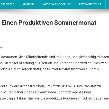
ellschaft
Steuern
Sozialversicherung
Umweltschutz
ür Einen Produktiven Sommermonat
On
nt
Routinen
 Hochtouren, viele Mitarbeitende sind im Urlaub, und gleichzeitig müssen
Im
au in dieser Mischung aus Betrieb und Veränderung wird deutlich, wie
Juli
urierte Abläufe sorgen dafür, dass Produktivität nicht von äußeren
–
Struktur
Für
auf klare Arbeitsroutinen, um Effizienz, Fokus und Stabilität zu
Einen
Produktiven
trukturen dabei, Chaos zu vermeiden und trotz wechselnder
Sommermonat
Beitrag erfahren Sie, wie Sie produktive Routinen im Juli aufbauen un
Schaffen