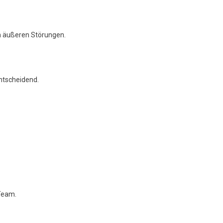
on äußeren Störungen.
ntscheidend.
 Team.