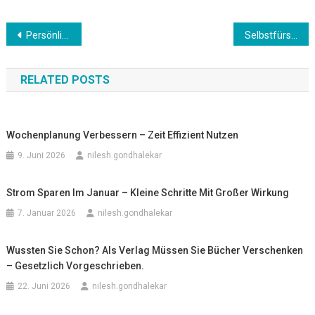
Beitrags-
Persönliche Ziele im Juni – Motivation und Fokus stärken
Selbstfürsorge im Alltag – Mehr Zeit für das eigene Wohlbefinden
Navigation
RELATED POSTS
Wochenplanung Verbessern – Zeit Effizient Nutzen
9. Juni 2026
nilesh.gondhalekar
Strom Sparen Im Januar – Kleine Schritte Mit Großer Wirkung
7. Januar 2026
nilesh.gondhalekar
Wussten Sie Schon? Als Verlag Müssen Sie Bücher Verschenken
– Gesetzlich Vorgeschrieben.
22. Juni 2026
nilesh.gondhalekar