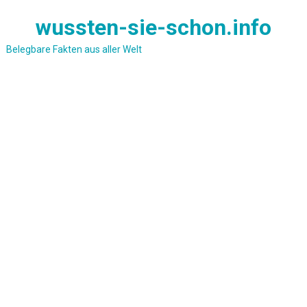
Skip
wussten-sie-schon.info
to
content
Belegbare Fakten aus aller Welt