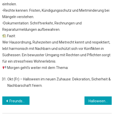
einholen.
•Rechte kennen: Fristen, Kündigungsschutz und Mietminderung bei
Mängeln verstehen.
•Dokumentation: Schriftverkehr, Rechnungen und
Reparaturmeldungen aufbewahren.
Fazit:
Wer Hausordnung, Ruhezeiten und Mietrecht kennt und respektiert,
lebt harmonisch mit Nachbarn und schützt sich vor Konflikten in
Südhessen. Ein bewusster Umgang mit Rechten und Pflichten sorgt
für ein stressfreies Wohnerlebnis.
Morgen geht’s weiter mit dem Thema:
Okt (Fr) – Halloween im neuen Zuhause: Dekoration, Sicherheit &
Nachbarschaft feiern.
Beitrags-
Freundschaften knüpfen – Tipps für soziale Kontakte
Halloween in Deutschland – Brauchtum trifft Moderne
Navigation