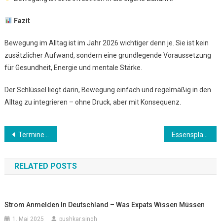
Fazit
Bewegung im Alltag ist im Jahr 2026 wichtiger denn je. Sie ist kein
zusätzlicher Aufwand, sondern eine grundlegende Voraussetzung
für Gesundheit, Energie und mentale Stärke.
Der Schlüssel liegt darin, Bewegung einfach und regelmäßig in den
Alltag zu integrieren – ohne Druck, aber mit Konsequenz.
Beitrags-
Termine effizient planen – Struktur im Alltag schaffen
Essensplanung verbessern – Zeit und Geld sparen
Navigation
RELATED POSTS
Strom Anmelden In Deutschland – Was Expats Wissen Müssen
1. Mai 2025
pushkar.singh