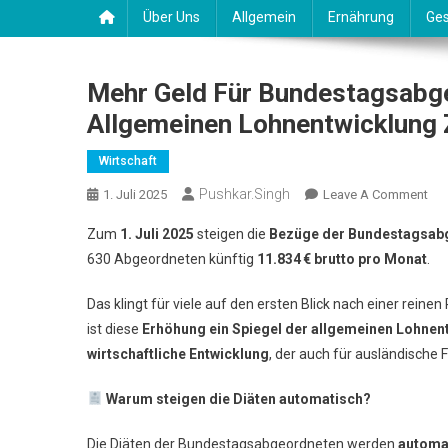
Über Uns
Allgemein
Ernährung
Ges
Mehr Geld Für Bundestagsabge
Allgemeinen Lohnentwicklung 
Wirtschaft
Pushkar.singh
On
1. Juli 2025
Leave A Comment
Me
Zum
1. Juli 2025
steigen die
Bezüge der Bundestagsab
Gel
630 Abgeordneten künftig
11.834
€ brutto pro Monat
.
Für
Bun
Das klingt für viele auf den ersten Blick nach einer reinen 
Wa
ist diese
Erhöhung ein Spiegel der allgemeinen Lohnen
Da
wirtschaftliche Entwicklung
, der auch für ausländische F
Mit
Der
Warum steigen die Diäten automatisch?
All
Loh
Die Diäten der Bundestagsabgeordneten werden
automat
Zu