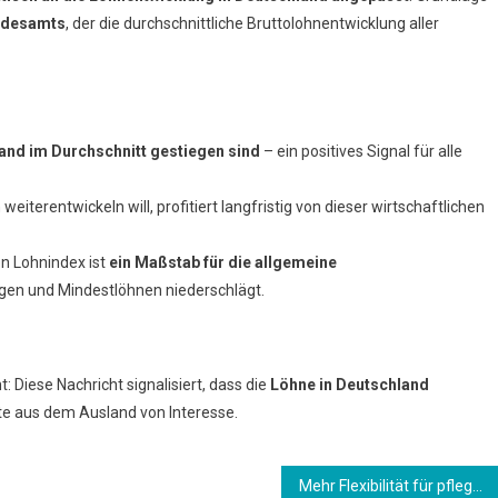
undesamts
, der die durchschnittliche Bruttolohnentwicklung aller
and im Durchschnitt gestiegen sind
– ein positives Signal für alle
eiterentwickeln will, profitiert langfristig von dieser wirtschaftlichen
en Lohnindex ist
ein Maßstab für die allgemeine
trägen und Mindestlöhnen niederschlägt.
: Diese Nachricht signalisiert, dass die
Löhne in Deutschland
te aus dem Ausland von Interesse.
Mehr Flexibilität für pflegende Angehörige