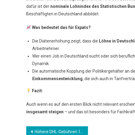
dafür ist der
nominale Lohnindex des Statistischen B
Tun
Hat
Beschäftigten in Deutschland abbildet.
Was bedeutet das für Expats?
Die Diätenerhöhung zeigt, dass die
Löhne in Deutschl
Arbeitnehmer.
Wer einen Job in Deutschland sucht oder sich beruflich w
Dynamik.
Die automatische Kopplung der Politikergehälter an d
Einkommensentwicklung
, die sich auch in Tarifver
Fazit:
Auch wenn es auf den ersten Blick nicht relevant erscheint
insgesamt steigen
– und das ist besonders für Fachkräf
Beitrags-
Höhere DHL-Gebühren: Internationale Pakete werden deutlich teurer