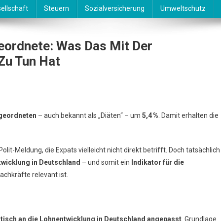
ellschaft
Steuern
Sozialversicherung
Umweltschutz
ordnete: Was Das Mit Der
Zu Tun Hat
hr
geordneten
– auch bekannt als „Diäten“ – um
5,4
%
. Damit erhalten die
d
destagsabgeordnete:
Polit-Meldung, die Expats vielleicht nicht direkt betrifft. Doch tatsächlich
s
twicklung in Deutschland
– und somit ein
Indikator für die
s
achkräfte relevant ist.
gemeinen
nentwicklung
isch an die Lohnentwicklung in Deutschland angepasst
. Grundlage