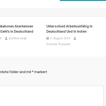
fikationen Anerkennen
Unterschied Arbeitsunfähig In
Geht’s In Deutschland
Deutschland Und In Indien
5
pushkar.singh
5. August 2024
Dominik Thuleweit
rliche Felder sind mit
*
markiert