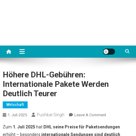
Höhere DHL-Gebühren:
Internationale Pakete Werden
Deutlich Teurer
Wirtschaft
Pushkar.singh
On
1. Juli 2025
Leave A Comment
Höhere
Zum
1. Juli 2025
hat
DHL seine Preise für Paketsendungen
DHL-
erhöht – besonders
internationale Sendungen sind deutlich
Gebühren: