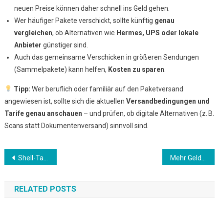
neuen Preise können daher schnell ins Geld gehen.
Wer häufiger Pakete verschickt, sollte künftig
genau
vergleichen
, ob Alternativen wie
Hermes, UPS oder lokale
Anbieter
günstiger sind.
Auch das gemeinsame Verschicken in größeren Sendungen
(Sammelpakete) kann helfen,
Kosten zu sparen
.
Tipp:
Wer beruflich oder familiär auf den Paketversand
angewiesen ist, sollte sich die aktuellen
Versandbedingungen und
Tarife genau anschauen
– und prüfen, ob digitale Alternativen (z. B.
Scans statt Dokumentenversand) sinnvoll sind.
Beitrags-
Shell-Tankstellen bieten kein Bargeld mehr an
Mehr Geld für Bundestagsabgeordnete: Was das mit der allgemeinen Lohnentwicklung zu tun hat
Navigation
RELATED POSTS