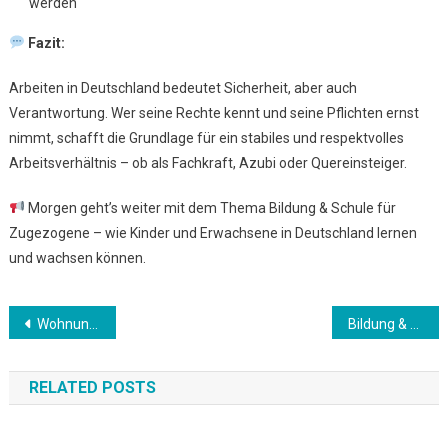
werden
Fazit:
Arbeiten in Deutschland bedeutet Sicherheit, aber auch
Verantwortung. Wer seine Rechte kennt und seine Pflichten ernst
nimmt, schafft die Grundlage für ein stabiles und respektvolles
Arbeitsverhältnis – ob als Fachkraft, Azubi oder Quereinsteiger.
Morgen geht’s weiter mit dem Thema Bildung & Schule für
Zugezogene – wie Kinder und Erwachsene in Deutschland lernen
und wachsen können.
Beitrags-
Wohnungssuche: Ein echter Hürdenlauf
Bildung & Schule für Zugezogene
Navigation
RELATED POSTS