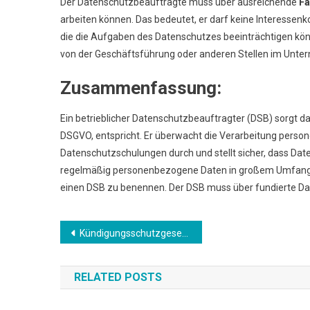
Der Datenschutzbeauftragte muss über ausreichende
Fa
arbeiten können. Das bedeutet, er darf keine Interessenk
die die Aufgaben des Datenschutzes beeinträchtigen kön
von der Geschäftsführung oder anderen Stellen im Unte
Zusammenfassung:
Ein betrieblicher Datenschutzbeauftragter (DSB) sorgt 
DSGVO, entspricht. Er überwacht die Verarbeitung perso
Datenschutzschulungen durch und stellt sicher, dass D
regelmäßig personenbezogene Daten in großem Umfang ve
einen DSB zu benennen. Der DSB muss über fundierte Da
Beitrags-
Kündigungsschutzgesetz
Navigation
RELATED POSTS