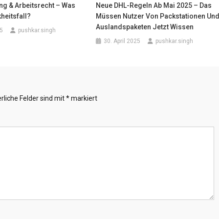
g & Arbeitsrecht – Was
Neue DHL-Regeln Ab Mai 2025 – Das
heitsfall?
Müssen Nutzer Von Packstationen Un
Auslandspaketen Jetzt Wissen
5
pushkar.singh
30. April 2025
pushkar.singh
rliche Felder sind mit
*
markiert