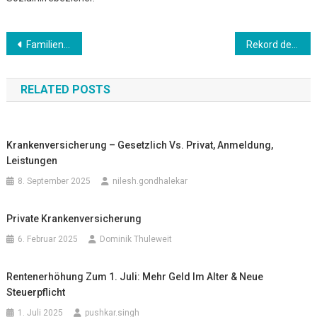
Beitrags-
Familiennachzug
Rekord der Erwerbstätigen
Navigation
RELATED POSTS
Krankenversicherung – Gesetzlich Vs. Privat, Anmeldung,
Leistungen
8. September 2025
nilesh.gondhalekar
Private Krankenversicherung
6. Februar 2025
Dominik Thuleweit
Rentenerhöhung Zum 1. Juli: Mehr Geld Im Alter & Neue
Steuerpflicht
1. Juli 2025
pushkar.singh