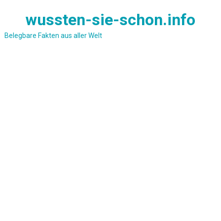
Skip
wussten-sie-schon.info
to
content
Belegbare Fakten aus aller Welt