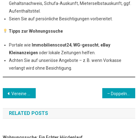
Gehaltsnachweis, Schufa-Auskunft, Mieterselbstauskunft, ggf.
Aufenthaltstitel.
Seien Sie auf persönliche Besichtigungen vorbereitet.
Tipps zur Wohnungssuche
Portale wie
Immobilienscout24
,
WG-gesucht
,
eBay
Kleinanzeigen
oder lokale Zeitungen helfen.
Achten Sie auf unseriöse Angebote – z. B. wenn Vorkasse
verlangt wird ohne Besichtigung.
Beitrags-
Vereine & Hobbys – Einblick in die Freizeitkultur in Deutschland
– Doppelnamen & Namensänderungen – Was hat sich 2025 geändert?
Navigation
RELATED POSTS
Wohnungssuche: Ein Echter Hürdenlauf