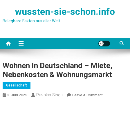
Skip
wussten-sie-schon.info
to
content
Belegbare Fakten aus aller Welt
Wohnen In Deutschland – Miete,
Nebenkosten & Wohnungsmarkt
Gesellschaft
Pushkar.singh
On
3. Juni 2025
Leave A Comment
Wohnen
In
Deutschland
–
Miete,