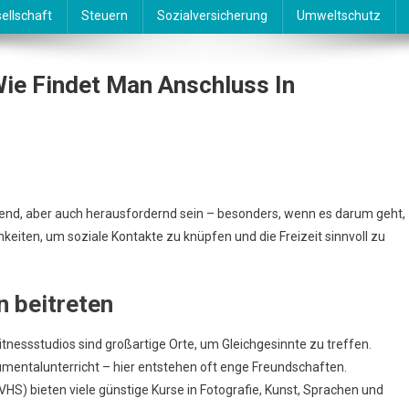
ellschaft
Steuern
Sozialversicherung
Umweltschutz
Wie Findet Man Anschluss In
it
end, aber auch herausfordernd sein – besonders, wenn es darum geht,
keiten, um soziale Kontakte zu knüpfen und die Freizeit sinnvoll zu
le
kte
n beitreten
t
tnessstudios sind großartige Orte, um Gleichgesinnte zu treffen.
luss
umentalunterricht – hier entstehen oft enge Freundschaften.
HS) bieten viele günstige Kurse in Fotografie, Kunst, Sprachen und
chland?