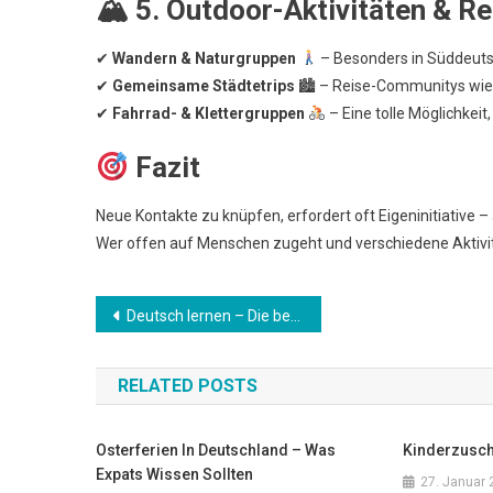
🏔
5. Outdoor-Aktivitäten & Re
✔
Wandern & Naturgruppen
– Besonders in Süddeutsc
✔
Gemeinsame Städtetrips
🏙 – Reise-Communitys wie 
✔
Fahrrad- & Klettergruppen
– Eine tolle Möglichkeit
Fazit
Neue Kontakte zu knüpfen, erfordert oft Eigeninitiative –
Wer offen auf Menschen zugeht und verschiedene Aktivit
Beitrags-
Deutsch lernen – Die besten kostenlosen & kostenpflichtigen Ressourcen
Navigation
RELATED POSTS
Osterferien In Deutschland – Was
Kinderzusch
Expats Wissen Sollten
27. Januar 