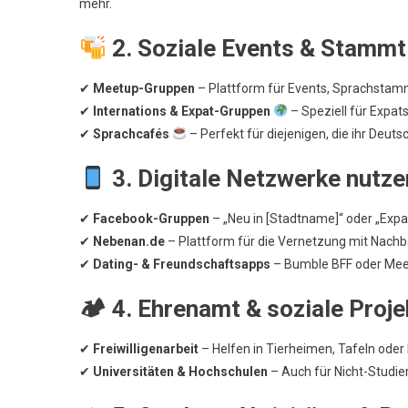
mehr.
2. Soziale Events & Stamm
✔
Meetup-Gruppen
– Plattform für Events, Sprachstam
✔
Internations & Expat-Gruppen
– Speziell für Expa
✔
Sprachcafés
– Perfekt für diejenigen, die ihr Deu
3. Digitale Netzwerke nutze
✔
Facebook-Gruppen
– „Neu in [Stadtname]“ oder „Expats
✔
Nebenan.de
– Plattform für die Vernetzung mit Nachba
✔
Dating- & Freundschaftsapps
– Bumble BFF oder Meet
🏕
4. Ehrenamt & soziale Proje
✔
Freiwilligenarbeit
– Helfen in Tierheimen, Tafeln oder
✔
Universitäten & Hochschulen
– Auch für Nicht-Studier