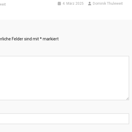
4. März 2025
Dominik Thuleweit
weit
rliche Felder sind mit
*
markiert