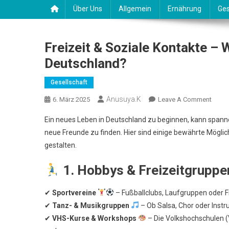
Über Uns
Allgemein
Ernährung
Ges
Freizeit & Soziale Kontakte – 
Deutschland?
Gesellschaft
Anusuya.k
On
6. März 2025
Leave A Comment
Freize
Ein neues Leben in Deutschland zu beginnen, kann spann
&
neue Freunde zu finden. Hier sind einige bewährte Möglich
Sozia
gestalten.
Konta
–
1. Hobbys & Freizeitgruppe
Wie
Finde
✔
Sportvereine
– Fußballclubs, Laufgruppen oder Fi
Man
Ansch
✔
Tanz- & Musikgruppen
– Ob Salsa, Chor oder Instr
In
✔
VHS-Kurse & Workshops
– Die Volkshochschulen (V
Deuts