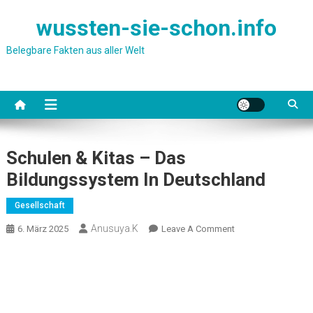
Skip
wussten-sie-schon.info
to
content
Belegbare Fakten aus aller Welt
Schulen & Kitas – Das
Bildungssystem In Deutschland
Gesellschaft
Anusuya.k
On
6. März 2025
Leave A Comment
Schulen
&
Kitas
–
Das