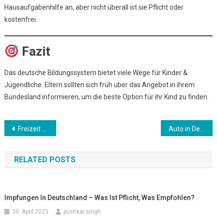
Hausaufgabenhilfe an, aber nicht überall ist sie Pflicht oder
kostenfrei.
Fazit
Das deutsche Bildungssystem bietet viele Wege für Kinder &
Jugendliche. Eltern sollten sich früh über das Angebot in ihrem
Bundesland informieren, um die beste Option für ihr Kind zu finden.
Beitrags-
Freizeit & soziale Kontakte – Wie findet man Anschluss in Deutschland?
Auto in Deutschland – Führerschein & Fahrzeuganmeldung
Navigation
RELATED POSTS
Impfungen In Deutschland – Was Ist Pflicht, Was Empfohlen?
30. April 2025
pushkar.singh