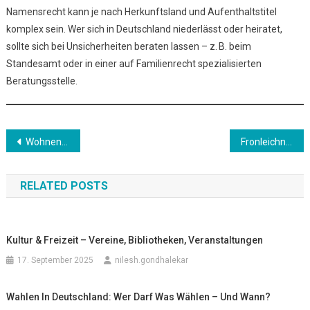
Namensrecht kann je nach Herkunftsland und Aufenthaltstitel
komplex sein. Wer sich in Deutschland niederlässt oder heiratet,
sollte sich bei Unsicherheiten beraten lassen – z. B. beim
Standesamt oder in einer auf Familienrecht spezialisierten
Beratungsstelle.
Beitrags-
Wohnen in Deutschland – Miete, Nebenkosten & Wohnungsmarkt
Fronleichnam – Was bedeutet dieser Feiertag in Deutschland?
Navigation
RELATED POSTS
Kultur & Freizeit – Vereine, Bibliotheken, Veranstaltungen
17. September 2025
nilesh.gondhalekar
Wahlen In Deutschland: Wer Darf Was Wählen – Und Wann?