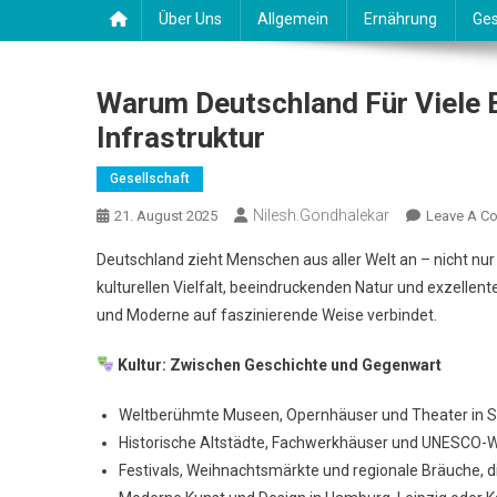
Über Uns
Allgemein
Ernährung
Ges
Warum Deutschland Für Viele Ei
Infrastruktur
Gesellschaft
Nilesh.gondhalekar
21. August 2025
Leave A C
Deutschland zieht Menschen aus aller Welt an – nicht nu
kulturellen Vielfalt, beeindruckenden Natur und exzellenten
und Moderne auf faszinierende Weise verbindet.
Kultur: Zwischen Geschichte und Gegenwart
Weltberühmte Museen, Opernhäuser und Theater in S
Historische Altstädte, Fachwerkhäuser und UNESCO-W
Festivals, Weihnachtsmärkte und regionale Bräuche, d