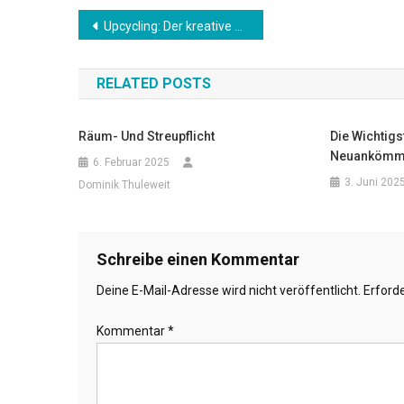
Beitrags-
Upcycling: Der kreative Weg zu mehr Nachhaltigkeit
Navigation
RELATED POSTS
Räum- Und Streupflicht
Die Wichtig
Neuankömml
6. Februar 2025
3. Juni 202
Dominik Thuleweit
Schreibe einen Kommentar
Deine E-Mail-Adresse wird nicht veröffentlicht.
Erforde
Kommentar
*