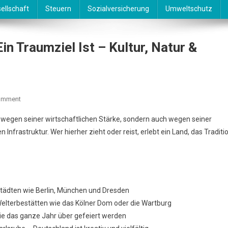
ellschaft
Steuern
Sozialversicherung
Umweltschutz
n Traumziel Ist – Kultur, Natur &
On
omment
Warum
r wegen seiner wirtschaftlichen Stärke, sondern auch wegen seiner
Deutschland
 Infrastruktur. Wer hierher zieht oder reist, erlebt ein Land, das Traditi
Für
Viele
Ein
Traumziel
Ist
tädten wie Berlin, München und Dresden
–
elterbestätten wie das Kölner Dom oder die Wartburg
Kultur,
ie das ganze Jahr über gefeiert werden
Natur
&