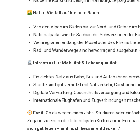
Moderne Kunst und Design in Hamburg, Leipzig oder Kar
Natur: Vielfalt auf kleinem Raum
Von den Alpen im Süden bis zur Nord- und Ostsee im 
Nationalparks wie die Sächsische Schweiz oder der 
Weinregionen entlang der Mosel oder des Rheins biet
Rad- und Wanderwege sind hervorragend ausgebaut – 
Infrastruktur: Mobilität & Lebensqualität
Ein dichtes Netz aus Bahn, Bus und Autobahnen ermögl
Städte sind gut vernetzt mit Nahverkehr, Carsharing u
Digitale Verwaltung, Gesundheitsversorgung und Bild
Internationale Flughäfen und Zugverbindungen mache
Fazit:
Ob du wegen eines Jobs, Studiums oder einfach a
Zugang zu einem der lebendigsten Kulturräume Europas. E
sich gut leben – und noch besser entdecken.“