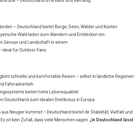
lsruhe – Deutschland ist kreativ und vielfältig
Infrastruktur
Norden – Deutschland bietet Berge, Seen, Wälder und Küsten
Bayerische Wald laden zum Wandern und Entdecken ein
en Genuss und Landschaft in einem
ideal für Outdoor-Fans
icht schnelle und komfortable Reisen – selbst in ländliche Regionen
nd Fahrradverleih
ungssysteme bieten hohe Lebensqualität
n Deutschland zum idealen Drehkreuz in Europa
us Neugier kommst – Deutschland bietet dir Stabilität, Vielfalt und
s ist kein Zufall, dass viele Menschen sagen:
„In Deutschland lässt