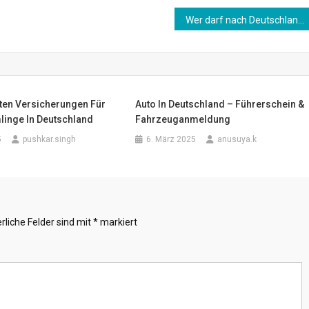
Wer darf nach Deutschland ziehen? – Ein Überblick über die wichtigsten Voraussetzungen
sten Versicherungen Für
Auto In Deutschland – Führerschein &
inge In Deutschland
Fahrzeuganmeldung
5
pushkar.singh
6. März 2025
anusuya.k
rliche Felder sind mit
*
markiert