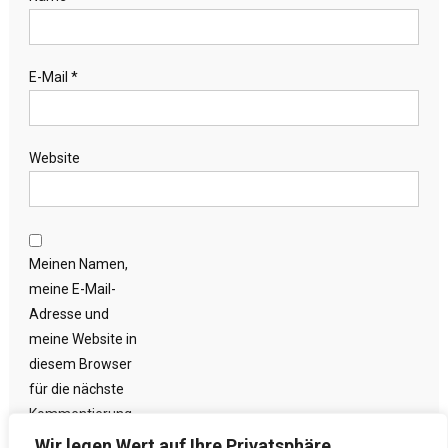
E-Mail
*
Website
Meinen Namen,
meine E-Mail-
Adresse und
meine Website in
diesem Browser
für die nächste
Kommentierung
speichern.
Wir legen Wert auf Ihre Privatsphäre