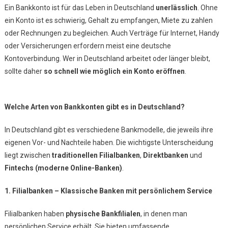
Ein Bankkonto ist für das Leben in Deutschland
unerlässlich
. Ohne
In
ein Konto ist es schwierig, Gehalt zu empfangen, Miete zu zahlen
Deutschland
oder Rechnungen zu begleichen. Auch Verträge für Internet, Handy
–
oder Versicherungen erfordern meist eine deutsche
Welche
Optionen
Kontoverbindung. Wer in Deutschland arbeitet oder länger bleibt,
Gibt
sollte daher
so schnell wie möglich ein Konto eröffnen
.
Es?
Welche Arten von Bankkonten gibt es in Deutschland?
In Deutschland gibt es verschiedene Bankmodelle, die jeweils ihre
eigenen Vor- und Nachteile haben. Die wichtigste Unterscheidung
liegt zwischen
traditionellen Filialbanken
,
Direktbanken
und
Fintechs (moderne Online-Banken)
.
1. Filialbanken – Klassische Banken mit persönlichem Service
Filialbanken haben
physische Bankfilialen
, in denen man
persönlichen Service erhält. Sie bieten umfassende