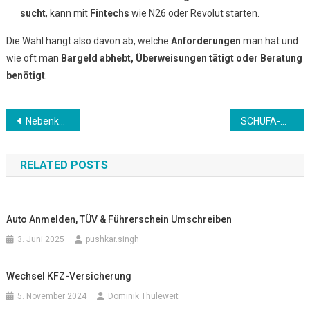
sucht
, kann mit
Fintechs
wie N26 oder Revolut starten.
Die Wahl hängt also davon ab, welche
Anforderungen
man hat und
wie oft man
Bargeld abhebt, Überweisungen tätigt oder Beratung
benötigt
.
Beitrags-
Nebenkosten in Deutschland – Was ist enthalten?
SCHUFA-Auskunft – Warum sie wichtig ist und wie man sie bekommt
Navigation
RELATED POSTS
Auto Anmelden, TÜV & Führerschein Umschreiben
3. Juni 2025
pushkar.singh
Wechsel KFZ-Versicherung
5. November 2024
Dominik Thuleweit