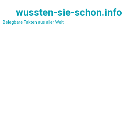
Skip
wussten-sie-schon.info
to
content
Belegbare Fakten aus aller Welt