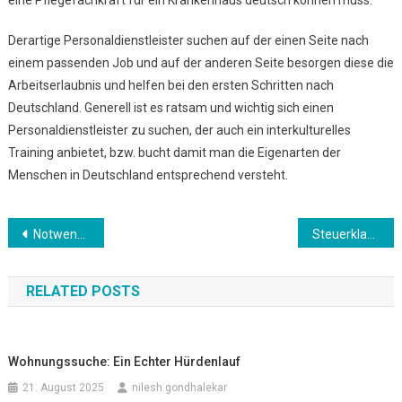
eine Pflegefachkraft für ein Krankenhaus deutsch können muss.
Derartige Personaldienstleister suchen auf der einen Seite nach
einem passenden Job und auf der anderen Seite besorgen diese die
Arbeitserlaubnis und helfen bei den ersten Schritten nach
Deutschland. Generell ist es ratsam und wichtig sich einen
Personaldienstleister zu suchen, der auch ein interkulturelles
Training anbietet, bzw. bucht damit man die Eigenarten der
Menschen in Deutschland entsprechend versteht.
Beitrags-
Notwendigkeit Zuwanderung
Steuerklassen
Navigation
RELATED POSTS
Wohnungssuche: Ein Echter Hürdenlauf
21. August 2025
nilesh.gondhalekar