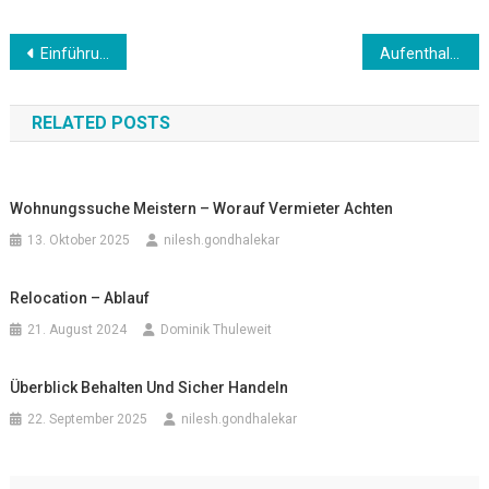
Beitrags-
Einführung: Neustart in Deutschland – Was Zugezogene wissen sollten
Aufenthaltstitel & Visa – Übersicht für Familien, Arbeit, Studium
Navigation
RELATED POSTS
Wohnungssuche Meistern – Worauf Vermieter Achten
13. Oktober 2025
nilesh.gondhalekar
Relocation – Ablauf
21. August 2024
Dominik Thuleweit
Überblick Behalten Und Sicher Handeln
22. September 2025
nilesh.gondhalekar