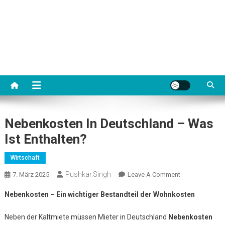
Nebenkosten In Deutschland – Was
Ist Enthalten?
Wirtschaft
Pushkar.singh
On
7. März 2025
Leave A Comment
Nebenkosten
Nebenkosten – Ein wichtiger Bestandteil der Wohnkosten
In
Deutschland
Neben der Kaltmiete müssen Mieter in Deutschland
Nebenkosten
–