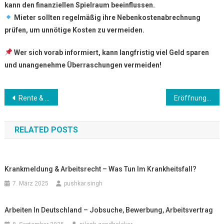
kann den finanziellen Spielraum beeinflussen.
Mieter sollten regelmäßig ihre Nebenkostenabrechnung
prüfen, um unnötige Kosten zu vermeiden.
Wer sich vorab informiert, kann langfristig viel Geld sparen
und unangenehme Überraschungen vermeiden!
Beitrags-
Rente & Altersvorsorge für Expats – Lohnt sich das deutsche System?
Eröffnung eines Bankkontos in Deutschland – Welche Optionen gibt es?
Navigation
RELATED POSTS
Krankmeldung & Arbeitsrecht – Was Tun Im Krankheitsfall?
7. März 2025
pushkar.singh
Arbeiten In Deutschland – Jobsuche, Bewerbung, Arbeitsvertrag