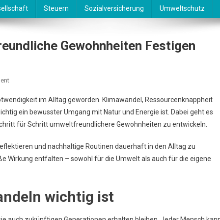
ellschaft
Steuern
Sozialversicherung
Umweltschutz
reundliche Gewohnheiten Festigen
On
ent
Nachhaltiger
 Notwendigkeit im Alltag geworden. Klimawandel, Ressourcenknappheit
Alltag
chtig ein bewusster Umgang mit Natur und Energie ist. Dabei geht es
–
hritt für Schritt umweltfreundlichere Gewohnheiten zu entwickeln.
Umweltfreundliche
Gewohnheiten
reflektieren und nachhaltige Routinen dauerhaft in den Alltag zu
Festigen
e Wirkung entfalten – sowohl für die Umwelt als auch für die eigene
deln wichtig ist
sie auch zukünftigen Generationen erhalten bleiben. Jeder Mensch kan