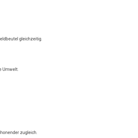
dbeutel gleichzeitig.
ie Umwelt.
chonender zugleich.