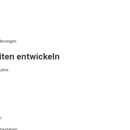
nderungen.
ten entwickeln
utine.
n
e bestehen.