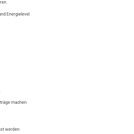
ren.
und Energielevel.
.
 träge machen.
sst werden: