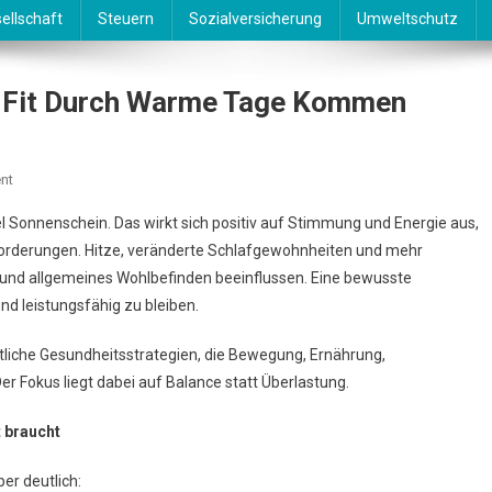
ellschaft
Steuern
Sozialversicherung
Umweltschutz
nd Fit Durch Warme Tage Kommen
On
nt
Gesundheit
el Sonnenschein. Das wirkt sich positiv auf Stimmung und Energie aus,
Im
sforderungen. Hitze, veränderte Schlafgewohnheiten und mehr
Juli
lt und allgemeines Wohlbefinden beeinflussen. Eine bewusste
–
nd leistungsfähig zu bleiben.
Aktiv
Und
iche Gesundheitsstrategien, die Bewegung, Ernährung,
Fit
Durch
er Fokus liegt dabei auf Balance statt Überlastung.
Warme
 braucht
Tage
Kommen
er deutlich: