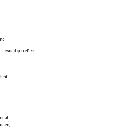
ung.
ch gesund genießen.
heit.
nmal,
zugen,