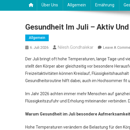
Über Uns
Allgemein
Ernährung
Ges
Gesundheit Im Juli – Aktiv U
Allgemein
Nilesh.gondhalekar
6. Juli 2026
Leave A Comme
Der Juli bringt oft hohe Temperaturen, lange Tage und vi
stellt den Körper aber gleichzeitig vor besondere Herau
Freizeitaktivitäten können Kreislauf, Flüssigkeitshausha
Gesundheitsroutine hilft dabei, auch im Hochsommer fit u
Im Jahr 2026 achten immer mehr Menschen auf ganzheitl
Flüssigkeitszufuhr und Erholung miteinander verbinden. D
Warum Gesundheit im Juli besondere Aufmerksamkeit
Hohe Temperaturen verändern die Belastung für den Körp