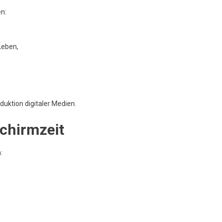
n:
Leben,
uktion digitaler Medien.
chirmzeit
: