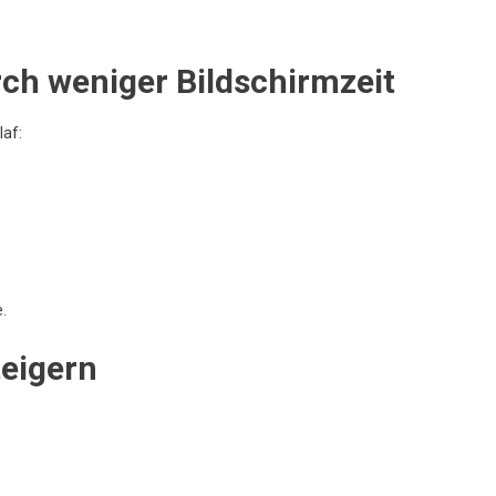
rch weniger Bildschirmzeit
laf:
.
teigern