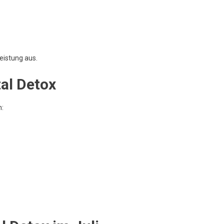
Leistung aus.
tal Detox
n:
.