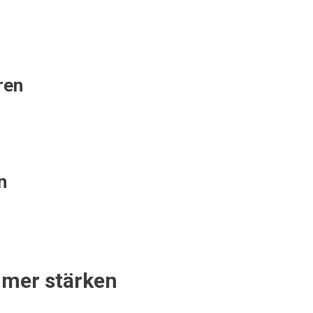
ren
n
mmer stärken