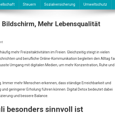
ellschaft
Steuern
Sozialversicherung
Umweltschutz
r Bildschirm, Mehr Lebensqualität
On
nt
Digital
 häufig mehr Freizeitaktivitäten im Freien. Gleichzeitig steigt in vielen
Detox
achrichten und berufliche Online-Kommunikation begleiten den Alltag fa
Im
ewusste Umgang mit digitalen Medien, um mehr Konzentration, Ruhe und
Juli
–
Weniger
. Immer mehr Menschen erkennen, dass ständige Erreichbarkeit und
Bildschirm,
Mehr
 und geringerer Erholung führen können. Digital Detox bedeutet dabei
Lebensqualität
uzierung und bessere Balance.
i besonders sinnvoll ist