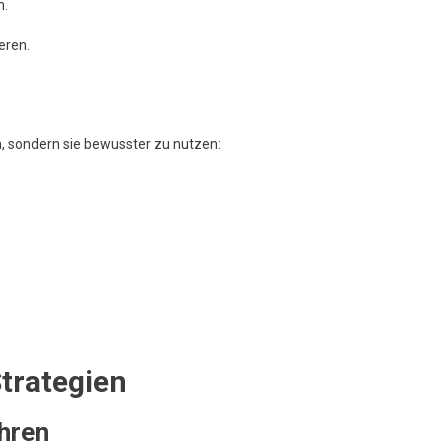
n.
eren.
en, sondern sie bewusster zu nutzen:
Strategien
ühren