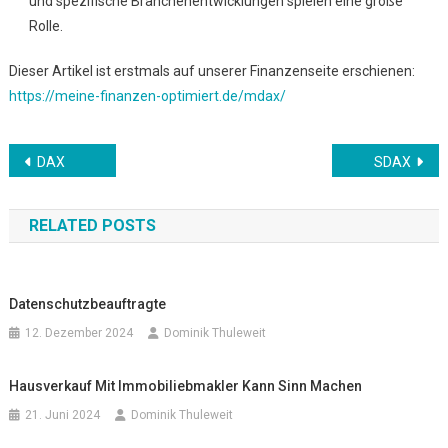
und spezifische Branchenentwicklungen spielen eine große
Rolle.
Dieser Artikel ist erstmals auf unserer Finanzenseite erschienen:
https://meine-finanzen-optimiert.de/mdax/
Beitrags-
DAX
SDAX
Navigation
RELATED POSTS
Datenschutzbeauftragte
12. Dezember 2024
Dominik Thuleweit
Hausverkauf Mit Immobiliebmakler Kann Sinn Machen
21. Juni 2024
Dominik Thuleweit