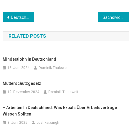
Beitrags-
Deutsches Bildungssystem
Sachdividenden
Navigation
RELATED POSTS
Mindestlohn In Deutschland
18. Juni 2024
Dominik Thuleweit
Mutterschutzgesetz
12. Dezember 2024
Dominik Thuleweit
– Arbeiten In Deutschland: Was Expats Über Arbeitsverträge
Wissen Sollten
3. Juni 2025
pushkar.singh