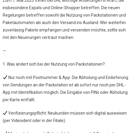
Zum 1. Mai 2025 treten bei DHL wichtige Änderungen in Kraft, die
DHL-
insbesondere Expats und Online-Shopper betreffen. Die neuen
Regeln
Regelungen betreffen sowohl die Nutzung von Packstationen und
Ab
Paketautomaten als auch den Versand ins Ausland. Wer weiterhin
Mai
2025
zuverlässig Pakete empfangen und versenden möchte, sollte sich
–
mit den Neuerungen vertraut machen.
Das
Müssen
—
Nutzer
Von
1. Was ändert sich bei der Nutzung von Packstationen?
Packstationen
Und
Nur noch mit Postnummer & App: Die Abholung und Einlieferung
Auslandspake
von Sendungen an der Packstation ist ab sofort nur noch per DHL-
Jetzt
App mit Identifikation möglich. Die Eingabe von PINs oder Abholung
Wissen
per Karte entfällt.
Verifizierungspflicht: Neukunden müssen sich digital ausweisen
(per Videoident oder in der Filiale).