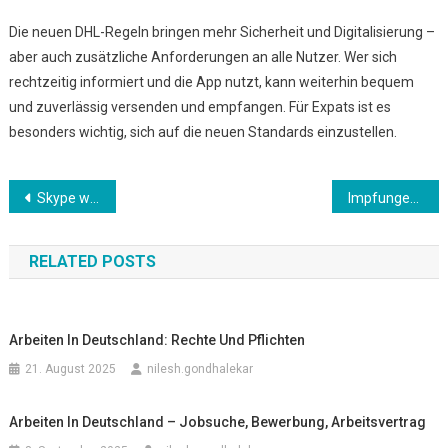
Die neuen DHL-Regeln bringen mehr Sicherheit und Digitalisierung –
aber auch zusätzliche Anforderungen an alle Nutzer. Wer sich
rechtzeitig informiert und die App nutzt, kann weiterhin bequem
und zuverlässig versenden und empfangen. Für Expats ist es
besonders wichtig, sich auf die neuen Standards einzustellen.
Beitrags-
Skype wird abgeschaltet – Was Nutzer in Deutschland jetzt wissen müssen
Impfungen in Deutschland – Was ist Pflicht, was empfohlen?
Navigation
RELATED POSTS
Arbeiten In Deutschland: Rechte Und Pflichten
21. August 2025
nilesh.gondhalekar
Arbeiten In Deutschland – Jobsuche, Bewerbung, Arbeitsvertrag