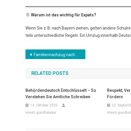
Warum ist das wichtig für Expats?
Wenn Sie z. B. nach Bayern ziehen, gelten andere Schulr
teils unterschiedliche Regeln. Ein Umzug innerhalb Deut
Beitrags-
Familiennachzug nach Deutschland: Was sich 2025 geändert hat
Navigation
RELATED POSTS
Behördendeutsch Entschlüsselt – So
Respekt, Ve
Verstehen Sie Amtliche Schreiben
Fördern
14. Oktober 2025
22. Septem
nilesh.gondhalekar
nilesh.gondha