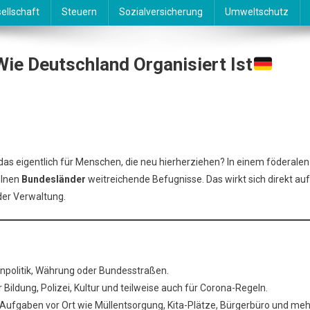
ellschaft
Steuern
Sozialversicherung
Umweltschutz
ie Deutschland Organisiert Ist
eralismus
das eigentlich für Menschen, die neu hierherziehen? In einem föderalen
elnen
Bundesländer
weitreichende Befugnisse. Das wirkt sich direkt auf
waltung
oder Verwaltung.
e
tschland
chen Staates
anisiert
npolitik, Währung oder Bundesstraßen.
r Bildung, Polizei, Kultur und teilweise auch für Corona-Regeln.
gtext
fgaben vor Ort wie Müllentsorgung, Kita-Plätze, Bürgerbüro und meh