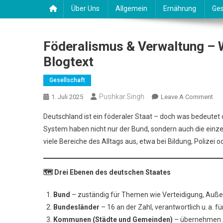
Über Uns
Allgemein
Ernährung
Ges
Föderalismus & Verwaltung – W
Blogtext
Gesellschaft
Pushkar.singh
On
1. Juli 2025
Leave A Comment
Föd
Deutschland ist ein föderaler Staat – doch was bedeutet 
&
System haben nicht nur der Bund, sondern auch die einz
Ver
viele Bereiche des Alltags aus, etwa bei Bildung, Polizei 
–
Wi
Deu
🗺 Drei Ebenen des deuts
Org
Ist
Bund
– zuständig für Themen wie Verteidigung, Auße
Bundesländer
– 16 an der Zahl, verantwortlich u. a. fü
Blo
Kommunen (Städte und Gemeinden)
– übernehmen Au