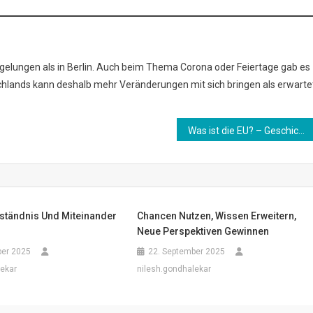
egelungen als in Berlin. Auch beim Thema Corona oder Feiertage gab es
schlands kann deshalb mehr Veränderungen mit sich bringen als erwarte
Was ist die EU? – Geschichte, Aufbau und Bedeutung für Deutschland
rständnis Und Miteinander
Chancen Nutzen, Wissen Erweitern,
Neue Perspektiven Gewinnen
ber 2025
22. September 2025
lekar
nilesh.gondhalekar