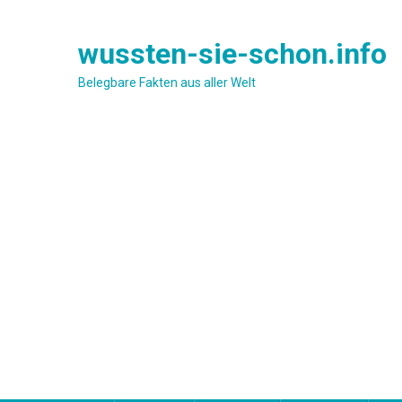
Skip
to
wussten-sie-schon.info
content
Belegbare Fakten aus aller Welt