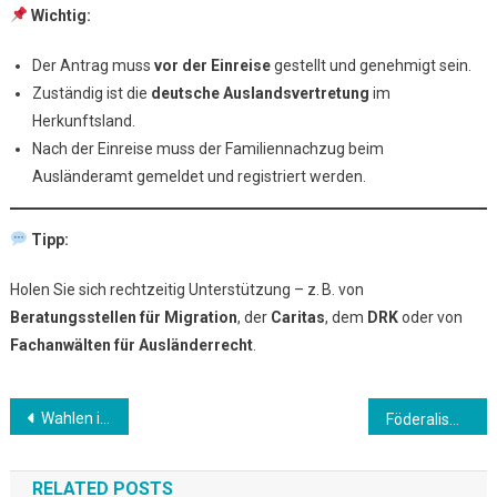
Wichtig:
Der Antrag muss
vor der Einreise
gestellt und genehmigt sein.
Zuständig ist die
deutsche Auslandsvertretung
im
Herkunftsland.
Nach der Einreise muss der Familiennachzug beim
Ausländeramt gemeldet und registriert werden.
Tipp:
Holen Sie sich rechtzeitig Unterstützung – z. B. von
Beratungsstellen für Migration
, der
Caritas
, dem
DRK
oder von
Fachanwälten für Ausländerrecht
.
Beitrags-
Wahlen in Deutschland: Wer darf was wählen – und wann?
Föderalismus & Verwaltung – Wie Deutschland organisiert ist
Navigation
RELATED POSTS