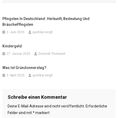
Pfingsten In Deutschland: Herkunft, Bedeutung Und
BräuchePfingsten
3. Juni 2025
pushkar.singh
Kindergeld
27. Januar 2025
Dominik Thuleweit
Was Ist Gründonnerstag?
3. April 2025
pushkar.singh
Schreibe einen Kommentar
Deine E-Mail-Adresse wird nicht veröffentlicht.
Erforderliche
Felder sind mit
*
markiert