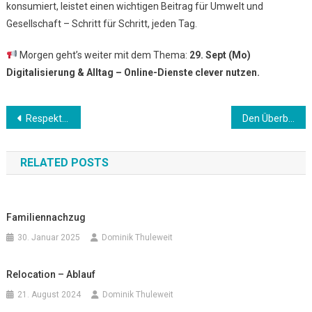
konsumiert, leistet einen wichtigen Beitrag für Umwelt und
Gesellschaft – Schritt für Schritt, jeden Tag.
Morgen geht’s weiter mit dem Thema:
29. Sept (Mo)
Digitalisierung & Alltag – Online-Dienste clever nutzen.
Beitrags-
Respekt, Verständnis und Miteinander fördern
Den Überblick behalten und effizient handeln
Navigation
RELATED POSTS
Familiennachzug
30. Januar 2025
Dominik Thuleweit
Relocation – Ablauf
21. August 2024
Dominik Thuleweit