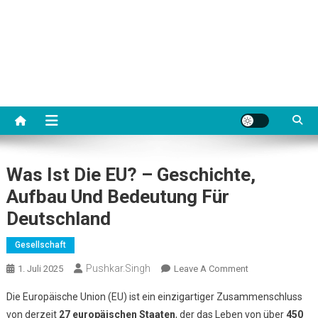
Was Ist Die EU? – Geschichte,
Aufbau Und Bedeutung Für
Deutschland
Gesellschaft
Pushkar.singh
On
1. Juli 2025
Leave A Comment
Was
Die Europäische Union (EU) ist ein einzigartiger Zusammenschluss
Ist
von derzeit
27 europäischen Staaten
, der das Leben von über
450
Die