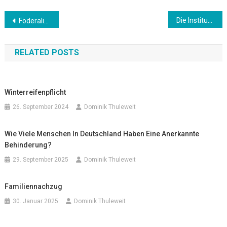
Beitrags-
Die Institutionen der EU – Wer entscheidet eigentlich was?
Föderalismus & Verwaltung – Wie Deutschland organisiert ist
B
Navigation
RELATED POSTS
Winterreifenpflicht
26. September 2024
Dominik Thuleweit
Wie Viele Menschen In Deutschland Haben Eine Anerkannte
Behinderung?
29. September 2025
Dominik Thuleweit
Familiennachzug
30. Januar 2025
Dominik Thuleweit