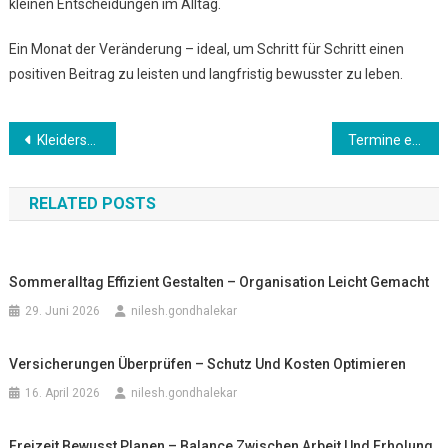
kleinen Entscheidungen im Alltag.
Ein Monat der Veränderung – ideal, um Schritt für Schritt einen
positiven Beitrag zu leisten und langfristig bewusster zu leben.
Beitrags-
Kleiderschrank organisieren – Sommerfit werden
Termine effizient managen – Stress im Alltag reduzieren
Navigation
RELATED POSTS
Sommeralltag Effizient Gestalten – Organisation Leicht Gemacht
29. Juni 2026
nilesh.gondhalekar
Versicherungen Überprüfen – Schutz Und Kosten Optimieren
16. April 2026
nilesh.gondhalekar
Freizeit Bewusst Planen – Balance Zwischen Arbeit Und Erholung