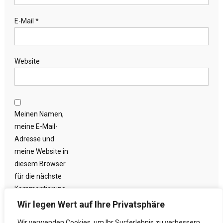
E-Mail
*
Website
Meinen Namen,
meine E-Mail-
Adresse und
meine Website in
diesem Browser
für die nächste
Kommentierung
speichern.
Wir legen Wert auf Ihre Privatsphäre
Wir verwenden Cookies, um Ihr Surferlebnis zu verbessern,