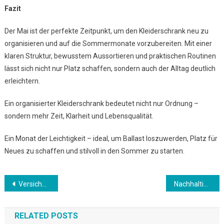
Fazit
Der Mai ist der perfekte Zeitpunkt, um den Kleiderschrank neu zu
organisieren und auf die Sommermonate vorzubereiten. Mit einer
klaren Struktur, bewusstem Aussortieren und praktischen Routinen
lässt sich nicht nur Platz schaffen, sondern auch der Alltag deutlich
erleichtern.
Ein organisierter Kleiderschrank bedeutet nicht nur Ordnung –
sondern mehr Zeit, Klarheit und Lebensqualität.
Ein Monat der Leichtigkeit – ideal, um Ballast loszuwerden, Platz für
Neues zu schaffen und stilvoll in den Sommer zu starten.
Beitrags-
Versicherungen prüfen – Schutz aktuell halten
Nachhaltig leben – Kleine Gewohnheiten mit großer Wirkung
Navigation
RELATED POSTS