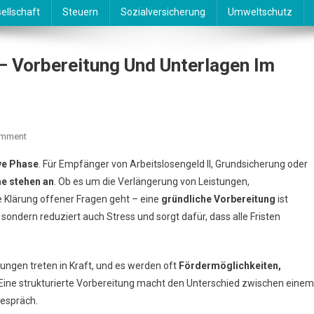
ellschaft
Steuern
Sozialversicherung
Umweltschutz
– Vorbereitung Und Unterlagen Im
On
omment
Jobcenter-
ive Phase
. Für Empfänger von Arbeitslosengeld II, Grundsicherung oder
Termine
e stehen an
. Ob es um die Verlängerung von Leistungen,
Im
 Klärung offener Fragen geht – eine
gründliche Vorbereitung
ist
Januar
, sondern reduziert auch Stress und sorgt dafür, dass alle Fristen
–
Vorbereitung
Und
Unterlagen
ungen treten in Kraft, und es werden oft
Fördermöglichkeiten,
Im
ine strukturierte Vorbereitung macht den Unterschied zwischen einem
Überblick
Gespräch.