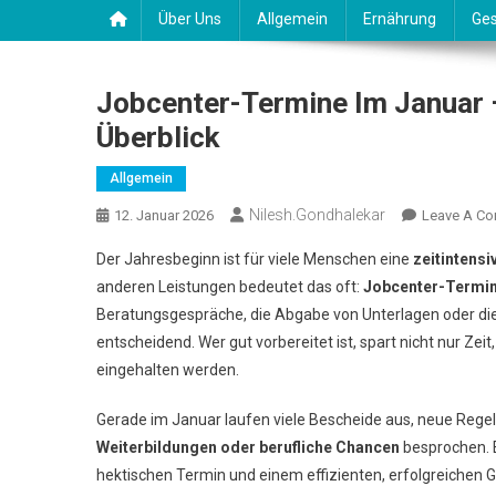
Über Uns
Allgemein
Ernährung
Ges
Jobcenter-Termine Im Januar 
Überblick
Allgemein
Nilesh.gondhalekar
12. Januar 2026
Leave A C
Der Jahresbeginn ist für viele Menschen eine
zeitintens
anderen Leistungen bedeutet das oft:
Jobcenter-Termin
Beratungsgespräche, die Abgabe von Unterlagen oder die
entscheidend. Wer gut vorbereitet ist, spart nicht nur Zeit
eingehalten werden.
Gerade im Januar laufen viele Bescheide aus, neue Regel
Weiterbildungen oder berufliche Chancen
besprochen. E
hektischen Termin und einem effizienten, erfolgreichen 