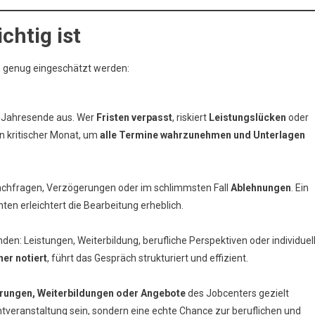
htig ist
h genug eingeschätzt werden:
m Jahresende aus. Wer
Fristen verpasst
, riskiert
Leistungslücken
oder
n kritischer Monat, um
alle Termine wahrzunehmen und Unterlagen
Nachfragen, Verzögerungen oder im schlimmsten Fall
Ablehnungen
. Ein
ten erleichtert die Bearbeitung erheblich.
den: Leistungen, Weiterbildung, berufliche Perspektiven oder individuel
her notiert
, führt das Gespräch strukturiert und effizient.
rungen, Weiterbildungen oder Angebote
des Jobcenters gezielt
htveranstaltung sein, sondern eine echte Chance zur beruflichen und