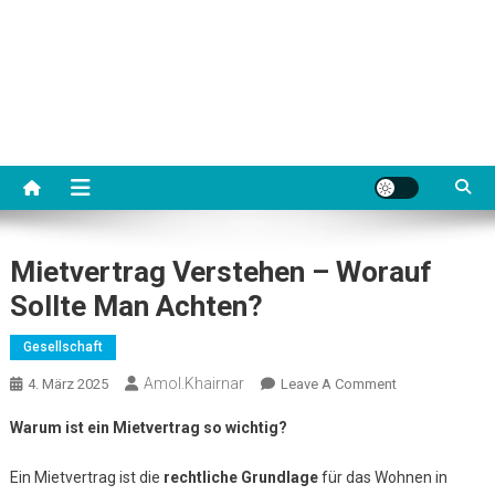
Mietvertrag Verstehen – Worauf
Sollte Man Achten?
Gesellschaft
Amol.khairnar
On
4. März 2025
Leave A Comment
Mietvertrag
Warum ist ein Mietvertrag so wichtig?
Verstehen
–
Ein Mietvertrag ist die
rechtliche Grundlage
für das Wohnen in
Worauf