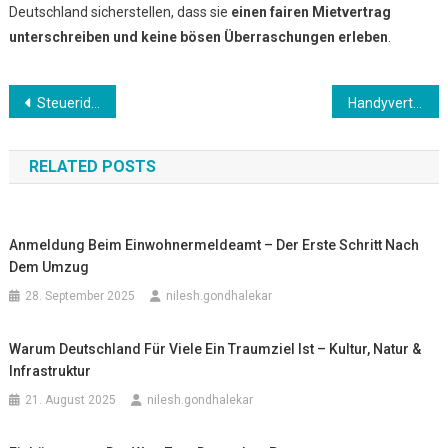
Deutschland sicherstellen, dass sie
einen fairen Mietvertrag
unterschreiben und keine bösen Überraschungen erleben
.
Beitrags-
Steueridentifikationsnummer beantragen – Warum sie wichtig ist
Handyverträge & Internet – Wie findet man den besten Tarif?
Navigation
RELATED POSTS
Anmeldung Beim Einwohnermeldeamt – Der Erste Schritt Nach
Dem Umzug
28. September 2025
nilesh.gondhalekar
Warum Deutschland Für Viele Ein Traumziel Ist – Kultur, Natur &
Infrastruktur
21. August 2025
nilesh.gondhalekar