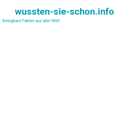
Skip
wussten-sie-schon.info
to
content
Belegbare Fakten aus aller Welt