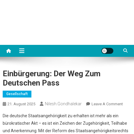
Einbürgerung: Der Weg Zum
Deutschen Pass
Gesellschaft
Nilesh.gondhalekar
On
21. August 2025
Leave A Comment
Einbür
Die deutsche Staatsangehörigkeit zu erhalten ist mehr als ein
Der
bürokratischer Akt – es ist ein Zeichen der Zugehörigkeit, Teilhabe
Weg
und Anerkennung. Mit der Reform des Staatsangehörigkeitsrechts
Zum