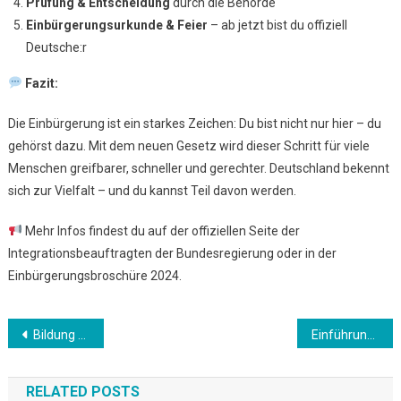
Prüfung & Entscheidung
durch die Behörde
Einbürgerungsurkunde & Feier
– ab jetzt bist du offiziell
Deutsche:r
Fazit:
Die Einbürgerung ist ein starkes Zeichen: Du bist nicht nur hier – du
gehörst dazu. Mit dem neuen Gesetz wird dieser Schritt für viele
Menschen greifbarer, schneller und gerechter. Deutschland bekennt
sich zur Vielfalt – und du kannst Teil davon werden.
Mehr Infos findest du auf der offiziellen Seite der
Integrationsbeauftragten der Bundesregierung oder in der
Einbürgerungsbroschüre 2024.
Beitrags-
Bildung & Schule für Zugezogene
Einführung: Neustart in Deutschland – Was Zugezogene wissen sollten
Navigation
RELATED POSTS