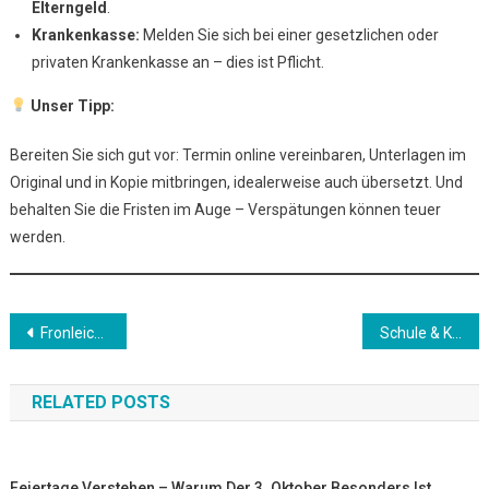
Elterngeld
.
Krankenkasse:
Melden Sie sich bei einer gesetzlichen oder
privaten Krankenkasse an – dies ist Pflicht.
Unser Tipp:
Bereiten Sie sich gut vor: Termin online vereinbaren, Unterlagen im
Original und in Kopie mitbringen, idealerweise auch übersetzt. Und
behalten Sie die Fristen im Auge – Verspätungen können teuer
werden.
Beitrags-
Fronleichnam – Was bedeutet dieser Feiertag in Deutschland?
Schule & Kita: Anmeldung und Alltag für Kinder in Deutschland
Navigation
RELATED POSTS
Feiertage Verstehen – Warum Der 3. Oktober Besonders Ist