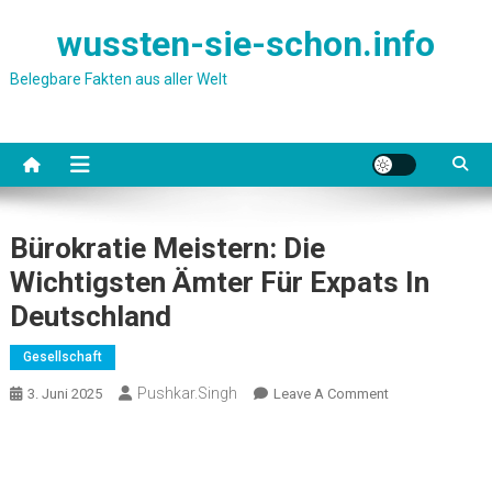
Skip
wussten-sie-schon.info
to
content
Belegbare Fakten aus aller Welt
Bürokratie Meistern: Die
Wichtigsten Ämter Für Expats In
Deutschland
Gesellschaft
Pushkar.singh
On
3. Juni 2025
Leave A Comment
Bürokratie
Meistern:
Die