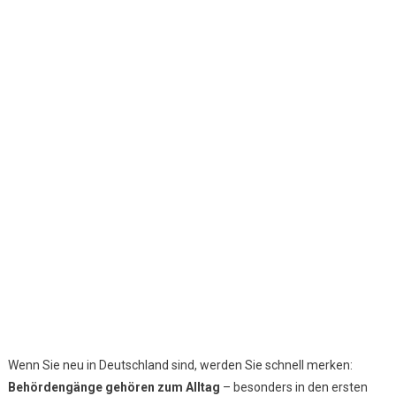
Wichtigsten
Ämter
Für
Expats
In
Deutschland
Wenn Sie neu in Deutschland sind, werden Sie schnell merken:
Behördengänge gehören zum Alltag
– besonders in den ersten