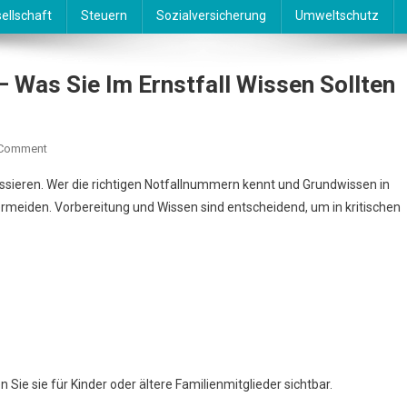
ellschaft
Steuern
Sozialversicherung
Umweltschutz
– Was Sie Im Ernstfall Wissen Sollten
On
 Comment
Notfallnummern
assieren. Wer die richtigen Notfallnummern kennt und Grundwissen in
&
ermeiden. Vorbereitung und Wissen sind entscheidend, um in kritischen
Erste
Hilfe
–
Was
Sie
Im
Ernstfall
Wissen
Sollten
ie sie für Kinder oder ältere Familienmitglieder sichtbar.