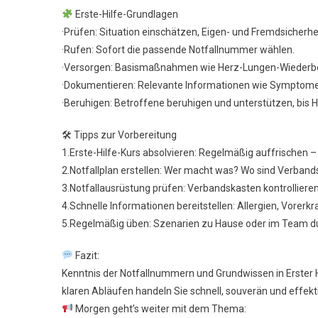
Erste-Hilfe-Grundlagen
·Prüfen: Situation einschätzen, Eigen- und Fremdsicherhe
·Rufen: Sofort die passende Notfallnummer wählen.
·Versorgen: Basismaßnahmen wie Herz-Lungen-Wiederbe
·Dokumentieren: Relevante Informationen wie Symptome,
·Beruhigen: Betroffene beruhigen und unterstützen, bis Hil
🛠 Tipps zur Vorbereitung
1.Erste-Hilfe-Kurs absolvieren: Regelmäßig auffrischen 
2.Notfallplan erstellen: Wer macht was? Wo sind Verband
3.Notfallausrüstung prüfen: Verbandskasten kontrollieren,
4.Schnelle Informationen bereitstellen: Allergien, Vorer
5.Regelmäßig üben: Szenarien zu Hause oder im Team du
Fazit:
Kenntnis der Notfallnummern und Grundwissen in Erster Hi
klaren Abläufen handeln Sie schnell, souverän und effekti
Morgen geht’s weiter mit dem Thema: