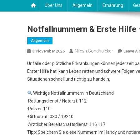
Über Uns
Allgemein
Ernährung
Ges
Notfallnummern & Erste Hilfe 
Allgemein
Nilesh.gondhalekar
3. November 2025
Leave A
Unfälle oder plötzliche Erkrankungen können jederzeit p
Erster Hilfe hat, kann Leben retten und schwere Folgen v
Situationen schnell und richtig zu handeln.
Wichtige Notfallnummern in Deutschland
·Rettungsdienst / Notarzt: 112
·Polizei: 110
·Giftnotruf: 030 / 19240
·Ärztlicher Bereitschaftsdienst: 116 117
Tipp: Speichern Sie diese Nummern im Handy und notieren S