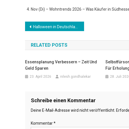
Nov (Di) – Wohntrends 2026 – Was Käufer in Südhess
Beitrags-
Halloween in Deutschland – Brauchtum trifft Moderne
Navigation
RELATED POSTS
Essensplanung Verbessern – Zeit Und
Selbstfürsor
Geld Sparen
Für Erholun
23. April 2026
nilesh.gondhalekar
28. Juli 202
Schreibe einen Kommentar
Deine E-Mail-Adresse wird nicht veröffentlicht.
Erforde
Kommentar
*