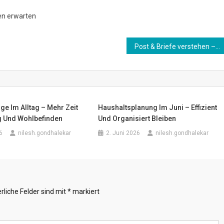
en erwarten
Post & Briefe verstehen – So funktioniert die deutsche Zustellung
ge Im Alltag – Mehr Zeit
Haushaltsplanung Im Juni – Effizient
g Und Wohlbefinden
Und Organisiert Bleiben
6
nilesh.gondhalekar
2. Juni 2026
nilesh.gondhalekar
rliche Felder sind mit
*
markiert