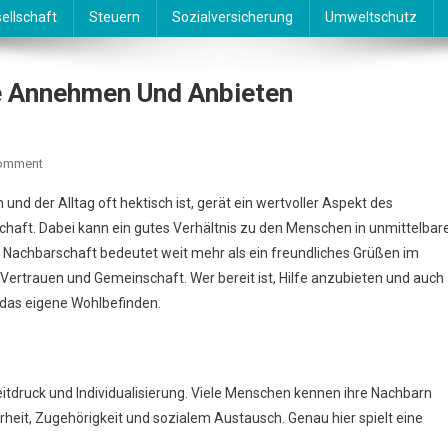
ellschaft
Steuern
Sozialversicherung
Umweltschutz
fe Annehmen Und Anbieten
On
Comment
Nachbarschaft
en und der Alltag oft hektisch ist, gerät ein wertvoller Aspekt des
Im
haft. Dabei kann ein gutes Verhältnis zu den Menschen in unmittelbar
Blick
 Nachbarschaft bedeutet weit mehr als ein freundliches Grüßen im
–
Vertrauen und Gemeinschaft. Wer bereit ist, Hilfe anzubieten und auch
Hilfe
Annehmen
 das eigene Wohlbefinden.
Und
Anbieten
eitdruck und Individualisierung. Viele Menschen kennen ihre Nachbarn
heit, Zugehörigkeit und sozialem Austausch. Genau hier spielt eine
.