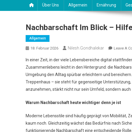
Über Uns
Allgemein
Ernährung
Ges
Nachbarschaft Im Blick – Hil
Allgemein
Nilesh.gondhalekar
18. Februar 2026
Leave A 
In einer Zeit, in der viele Lebensbereiche digital stattfind
Zusammenlebens leicht in den Hintergrund: die Nachbarsc
Umgebung den Alltag spürbar erleichtern und bereichern.
Treppenhaus – sie steht für gegenseitige Unterstützung, 
anzunehmen, stärkt nicht nur sein Umfeld, sondern auch
Warum Nachbarschaft heute wichtiger denn je ist
Moderne Lebensstile sind häufig geprägt von Mobilität, Z
kaum noch. Gleichzeitig wächst das Bedürfnis nach Sicher
funktionierende Nachbarschaft eine entscheidende Rolle