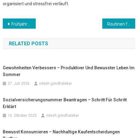
organisiert und stressfrei verläuft.
Beitrags-
Frühjahrscheck Zuhause: Ordnung und Vorbereitung für April
Routinen festigen – Struktur für einen erfolgreichen Monat schaffen
Navigation
RELATED POSTS
Gewohnheiten Verbessern – Produktiver Und Bewusster Leben Im
Sommer
27. Juli 2026
nilesh.gondhalekar
Sozialversicherungsnummer Beantragen – Schritt Für Schritt
Erklärt
16. Oktober 2025
nilesh.gondhalekar
Bewusst Konsumieren – Nachhaltige Kaufentscheidungen