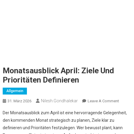
Monatsausblick April: Ziele Und
Prioritäten Definieren
Allgemein
Nilesh.gondhalekar
On
31. März 2026
Leave A Comment
Monatsa
Der Monatsausblick zum April ist eine hervorragende Gelegenheit,
April:
den kommenden Monat strategisch zu planen, Ziele klar zu
Ziele
definieren und Prioritäten festzulegen. Wer bewusst plant, kann
Und