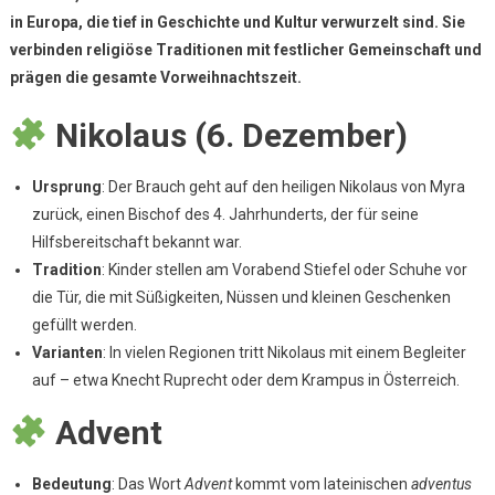
Im
in Europa, die tief in Geschichte und Kultur verwurzelt sind. Sie
Dezember
verbinden religiöse Traditionen mit festlicher Gemeinschaft und
–
prägen die gesamte Vorweihnachtszeit.
Nikolaus,
Advent
Nikolaus (6. Dezember)
&
Weihnachten
Erklärt
Ursprung
: Der Brauch geht auf den heiligen Nikolaus von Myra
zurück, einen Bischof des 4. Jahrhunderts, der für seine
Hilfsbereitschaft bekannt war.
Tradition
: Kinder stellen am Vorabend Stiefel oder Schuhe vor
die Tür, die mit Süßigkeiten, Nüssen und kleinen Geschenken
gefüllt werden.
Varianten
: In vielen Regionen tritt Nikolaus mit einem Begleiter
auf – etwa Knecht Ruprecht oder dem Krampus in Österreich.
Advent
Bedeutung
: Das Wort
Advent
kommt vom lateinischen
adventus