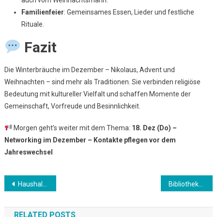
auch vom Weihnachtsmann.
Familienfeier
: Gemeinsames Essen, Lieder und festliche
Rituale.
Fazit
Die Winterbräuche im Dezember – Nikolaus, Advent und
Weihnachten – sind mehr als Traditionen. Sie verbinden religiöse
Bedeutung mit kultureller Vielfalt und schaffen Momente der
Gemeinschaft, Vorfreude und Besinnlichkeit.
Morgen geht’s weiter mit dem Thema:
18. Dez (Do) –
Networking im Dezember – Kontakte pflegen vor dem
Jahreswechsel
Beitrags-
Haushaltsbudget fürs neue Jahr – Planung und Sparziele setzen
Bibliotheken im Winter nutzen – Lesen und Lernen in gemütlicher Atmosphäre
Navigation
RELATED POSTS