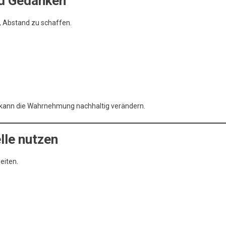
nd Gedanken
t, Abstand zu schaffen.
n kann die Wahrnehmung nachhaltig verändern.
lle nutzen
eiten.