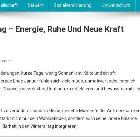
ellschaft
Steuern
Sozialversicherung
Umweltschutz
g – Energie, Ruhe Und Neue Kraft
On
omment
Achtsam
derungen: kurze Tage, wenig Sonnenlicht, Kälte und ein oft
Durch
erade Ende Januar fühlen sich viele müde, unmotiviert oder innerlich
Den
lle Chance, innezuhalten, Routinen zu reflektieren und bewusster mit sic
Winteralltag
–
Energie,
ett zu verändern, sondern kleine, gezielte Momente der Aufmerksamkei
Ruhe
Und
stärkt nicht nur sein Wohlbefinden, sondern auch seine innere Balance.
Neue
larheit in den Winteralltag integrieren.
Kraft
Finden