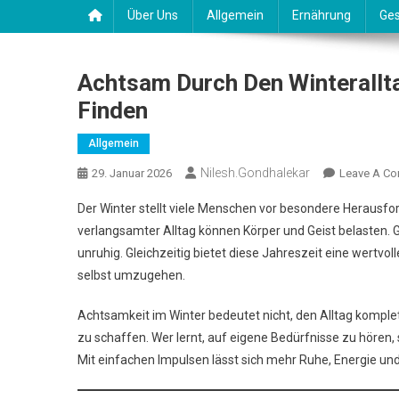
Über Uns
Allgemein
Ernährung
Ges
Achtsam Durch Den Winterallta
Finden
Allgemein
Nilesh.gondhalekar
29. Januar 2026
Leave A C
Der Winter stellt viele Menschen vor besondere Herausfor
verlangsamter Alltag können Körper und Geist belasten. G
unruhig. Gleichzeitig bietet diese Jahreszeit eine wertvo
selbst umzugehen.
Achtsamkeit im Winter bedeutet nicht, den Alltag kompl
zu schaffen. Wer lernt, auf eigene Bedürfnisse zu hören, 
Mit einfachen Impulsen lässt sich mehr Ruhe, Energie und K