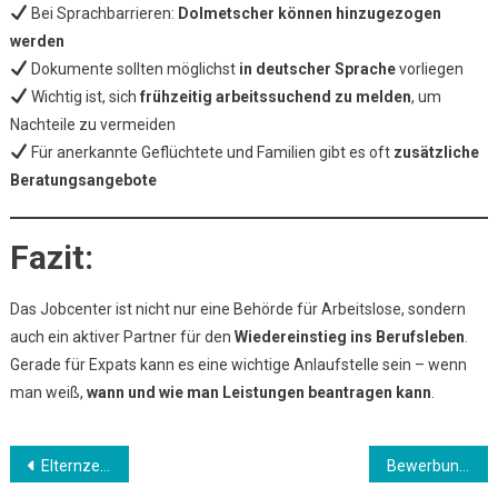
Bei Sprachbarrieren:
Dolmetscher können hinzugezogen
werden
Dokumente sollten möglichst
in deutscher Sprache
vorliegen
Wichtig ist, sich
frühzeitig arbeitssuchend zu melden
, um
Nachteile zu vermeiden
Für anerkannte Geflüchtete und Familien gibt es oft
zusätzliche
Beratungsangebote
Fazit:
Das Jobcenter ist nicht nur eine Behörde für Arbeitslose, sondern
auch ein aktiver Partner für den
Wiedereinstieg ins Berufsleben
.
Gerade für Expats kann es eine wichtige Anlaufstelle sein – wenn
man weiß,
wann und wie man Leistungen beantragen kann
.
Beitrags-
Elternzeit & Elterngeld in Deutschland – Was Expats wissen sollten
Bewerbung schreiben in Deutschland – Tipps für den deutschen Arbeitsmarkt