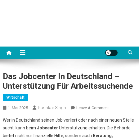
Das Jobcenter In Deutschland –
Unterstützung Für Arbeitssuchende
Wirtschaft
Pushkar.singh
On
1. Mai 2025
Leave A Comment
Das
Wer in Deutschland seinen Job verliert oder nach einer neuen Stelle
Jobcenter
sucht, kann beim
Jobcenter
Unterstützung erhalten. Die Behörde
In
bietet nicht nur finanzielle Hilfe, sondern auch
Beratung,
Deutschland