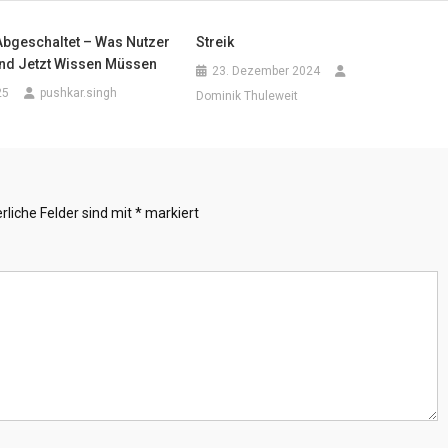
Abgeschaltet – Was Nutzer
Streik
and Jetzt Wissen Müssen
23. Dezember 2024
25
pushkar.singh
Dominik Thuleweit
rliche Felder sind mit
*
markiert