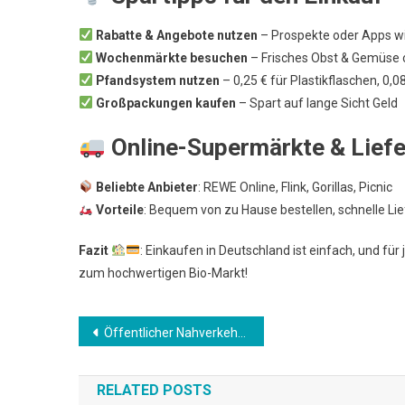
Rabatte & Angebote nutzen
– Prospekte oder Apps wi
Wochenmärkte besuchen
– Frisches Obst & Gemüse o
Pfandsystem nutzen
– 0,25 € für Plastikflaschen, 0
Großpackungen kaufen
– Spart auf lange Sicht Geld
Online-Supermärkte & Liefe
Beliebte Anbieter
: REWE Online, Flink, Gorillas, Picnic
Vorteile
: Bequem von zu Hause bestellen, schnelle Li
Fazit
: Einkaufen in Deutschland ist einfach, und fü
zum hochwertigen Bio-Markt!
Beitrags-
Öffentlicher Nahverkehr in Deutschland – So funktioniert das System
Navigation
RELATED POSTS