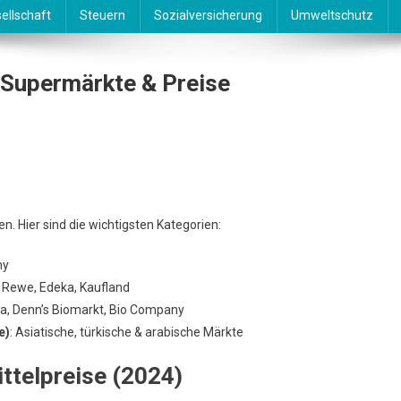
ellschaft
Steuern
Sozialversicherung
Umweltschutz
 Supermärkte & Preise
ufen
n. Hier sind die wichtigsten Kategorien:
chland
ny
märkte
: Rewe, Edeka, Kaufland
ra, Denn’s Biomarkt, Bio Company
e)
: Asiatische, türkische & arabische Märkte
ttelpreise (2024)