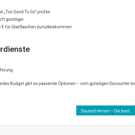
e „Too Good To Go“ prüfen
ft günstiger
,08 € für Glasflaschen zurückbekommen
rdienste
eferung
r jedes Budget gibt es passende Optionen – vom günstigen Discounter bi
Deutsch lernen – Die besten kostenlosen & kostenpflichtigen Ressourcen