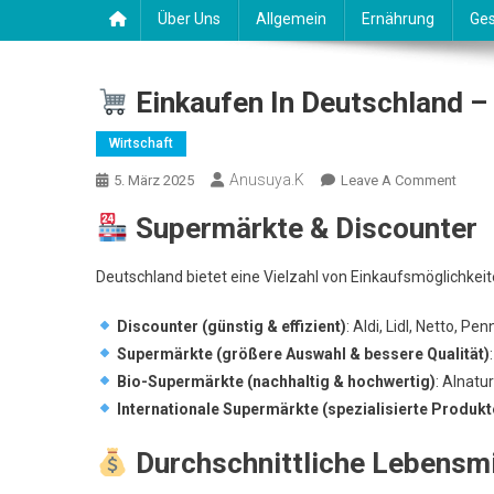
Über Uns
Allgemein
Ernährung
Ges
Einkaufen In Deutschland –
Wirtschaft
Anusuya.k
On
5. März 2025
Leave A Comment
Supermärkte & Discounter
Einka
In
Deutschland bietet eine Vielzahl von Einkaufsmöglichkeite
Deuts
–
Discounter (günstig & effizient)
: Aldi, Lidl, Netto, Pen
Super
Supermärkte (größere Auswahl & bessere Qualität)
&
Bio-Supermärkte (nachhaltig & hochwertig)
: Alnatu
Preise
Internationale Supermärkte (spezialisierte Produkt
Durchschnittliche Lebensmi