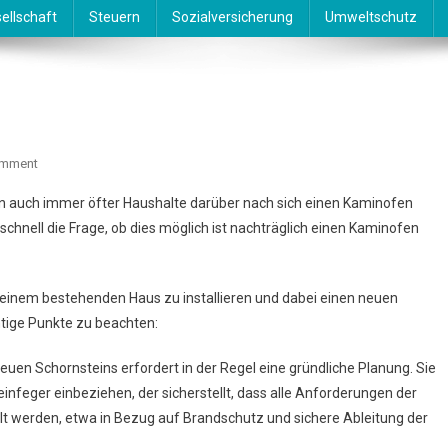
ellschaft
Steuern
Sozialversicherung
Umweltschutz
On
omment
Nachträglicher
n auch immer öfter Haushalte darüber nach sich einen Kaminofen
Kaminofen
schnell die Frage, ob dies möglich ist nachträglich einen Kaminofen
n einem bestehenden Haus zu installieren und dabei einen neuen
htige Punkte zu beachten:
s neuen Schornsteins erfordert in der Regel eine gründliche Planung. Sie
einfeger einbeziehen, der sicherstellt, dass alle Anforderungen der
t werden, etwa in Bezug auf Brandschutz und sichere Ableitung der