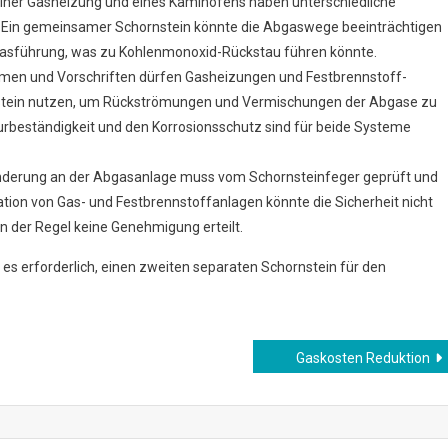
einer Gasheizung und eines Kaminofens haben unterschiedliche
in gemeinsamer Schornstein könnte die Abgaswege beeinträchtigen
gasführung, was zu Kohlenmonoxid-Rückstau führen könnte​.
men und Vorschriften dürfen Gasheizungen und Festbrennstoff-
stein nutzen, um Rückströmungen und Vermischungen der Abgase zu
rbeständigkeit und den Korrosionsschutz sind für beide Systeme
nderung an der Abgasanlage muss vom Schornsteinfeger geprüft und
on von Gas- und Festbrennstoffanlagen könnte die Sicherheit nicht
n der Regel keine Genehmigung erteilt.
 erforderlich, einen zweiten separaten Schornstein für den
Gaskosten Reduktion