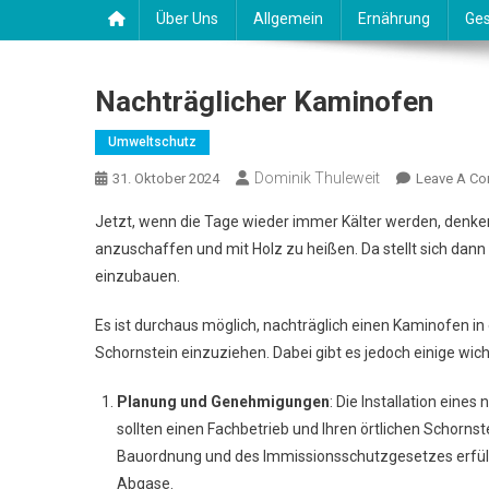
Über Uns
Allgemein
Ernährung
Ges
Nachträglicher Kaminofen
Umweltschutz
Dominik Thuleweit
31. Oktober 2024
Leave A C
Jetzt, wenn die Tage wieder immer Kälter werden, denke
anzuschaffen und mit Holz zu heißen. Da stellt sich dann 
einzubauen.
Es ist durchaus möglich, nachträglich einen Kaminofen i
Schornstein einzuziehen. Dabei gibt es jedoch einige wic
Planung und Genehmigungen
: Die Installation eine
sollten einen Fachbetrieb und Ihren örtlichen Schornst
Bauordnung und des Immissionsschutzgesetzes erfüll
Abgase​.