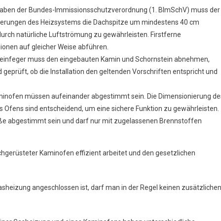
gaben der Bundes-Immissionsschutzverordnung (1. BImSchV) muss der
nderungen des Heizsystems die Dachspitze um mindestens 40 cm
ch natürliche Luftströmung zu gewährleisten. Firstferne
onen auf gleicher Weise abführen​.
steinfeger muss den eingebauten Kamin und Schornstein abnehmen,
geprüft, ob die Installation den geltenden Vorschriften entspricht und
aminofen müssen aufeinander abgestimmt sein. Die Dimensionierung de
es Ofens sind entscheidend, um eine sichere Funktion zu gewährleisten.
e abgestimmt sein und darf nur mit zugelassenen Brennstoffen
achgerüsteter Kaminofen effizient arbeitet und den gesetzlichen
asheizung angeschlossen ist, darf man in der Regel keinen zusätzliche