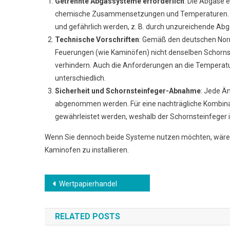
Getrennte Abgassysteme erforderlich
: Die Abgase 
chemische Zusammensetzungen und Temperaturen. E
und gefährlich werden, z. B. durch unzureichende Ab
Technische Vorschriften
: Gemäß den deutschen Nor
Feuerungen (wie Kaminöfen) nicht denselben Schorn
verhindern. Auch die Anforderungen an die Temperatu
unterschiedlich.
Sicherheit und Schornsteinfeger-Abnahme
: Jede Ä
abgenommen werden. Für eine nachträgliche Kombinati
gewährleistet werden, weshalb der Schornsteinfeger i
Wenn Sie dennoch beide Systeme nutzen möchten, wäre es
Kaminofen zu installieren.
Beitrags-
Wertpapierhandel
Navigation
RELATED POSTS