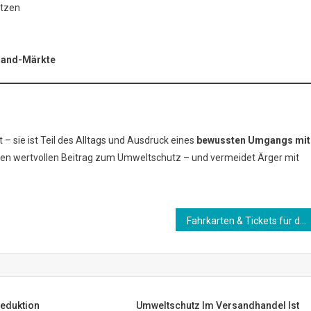
utzen
and-Märkte
– sie ist Teil des Alltags und Ausdruck eines
bewussten Umgangs mit
einen wertvollen Beitrag zum Umweltschutz – und vermeidet Ärger mit
Fahrkarten & Tickets für den Nahverkehr – Was Expats wissen müssen
eduktion
Umweltschutz Im Versandhandel Ist