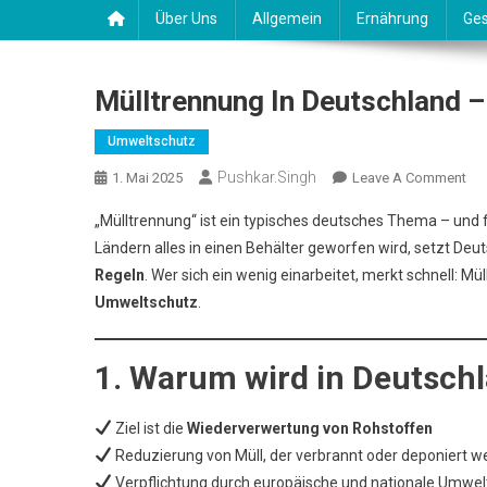
Über Uns
Allgemein
Ernährung
Ges
Mülltrennung In Deutschland – 
Umweltschutz
Pushkar.singh
On
1. Mai 2025
Leave A Comment
Mül
„Mülltrennung“ ist ein typisches deutsches Thema – und
In
Ländern alles in einen Behälter geworfen wird, setzt Deu
Deu
Regeln
. Wer sich ein wenig einarbeitet, merkt schnell: Mü
–
Umweltschutz
.
So
Fun
Rec
1. Warum wird in Deutschl
Ric
Ziel ist die
Wiederverwertung von Rohstoffen
Reduzierung von Müll, der verbrannt oder deponiert 
Verpflichtung durch europäische und nationale Umwe