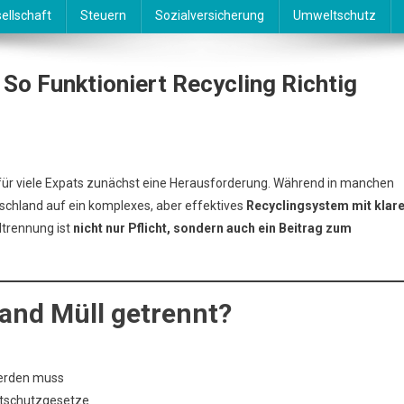
ellschaft
Steuern
Sozialversicherung
Umweltschutz
So Funktioniert Recycling Richtig
ltrennung
 für viele Expats zunächst eine Herausforderung. Während in manchen
tschland auf ein komplexes, aber effektives
Recyclingsystem mit klar
tschland
lltrennung ist
nicht nur Pflicht, sondern auch ein Beitrag zum
ktioniert
ycling
and Müll getrennt?
htig
werden muss
ltschutzgesetze