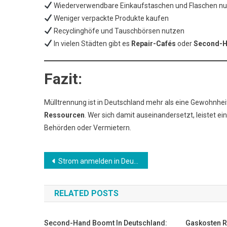
Wiederverwendbare Einkaufstaschen und Flaschen n
Weniger verpackte Produkte kaufen
Recyclinghöfe und Tauschbörsen nutzen
In vielen Städten gibt es
Repair-Cafés
oder
Second-H
Fazit:
Mülltrennung ist in Deutschland mehr als eine Gewohnheit 
Ressourcen
. Wer sich damit auseinandersetzt, leistet 
Behörden oder Vermietern.
Beitrags-
Strom anmelden in Deutschland – Was Expats wissen müssen
Navigation
RELATED POSTS
Second-Hand Boomt In Deutschland:
Gaskosten R