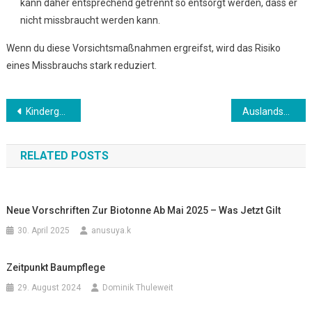
kann daher entsprechend getrennt so entsorgt werden, dass er
nicht missbraucht werden kann.
Wenn du diese Vorsichtsmaßnahmen ergreifst, wird das Risiko
eines Missbrauchs stark reduziert.
Beitrags-
Kindergeld / Kinderfreibetrag
Auslandsüberweisungen
Navigation
RELATED POSTS
Neue Vorschriften Zur Biotonne Ab Mai 2025 – Was Jetzt Gilt
30. April 2025
anusuya.k
Zeitpunkt Baumpflege
29. August 2024
Dominik Thuleweit