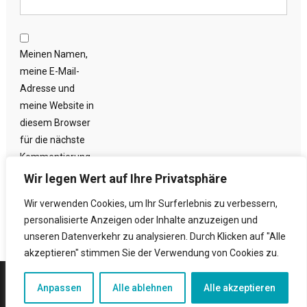
Meinen Namen,
meine E-Mail-
Adresse und
meine Website in
diesem Browser
für die nächste
Kommentierung
speichern.
Wir legen Wert auf Ihre Privatsphäre
Wir verwenden Cookies, um Ihr Surferlebnis zu verbessern,
personalisierte Anzeigen oder Inhalte anzuzeigen und
unseren Datenverkehr zu analysieren. Durch Klicken auf "Alle
akzeptieren" stimmen Sie der Verwendung von Cookies zu.
|
Theme: News Portal by
Mystery Themes
.
Anpassen
Alle ablehnen
Alle akzeptieren
Kontakt
Datenschutzerklärung
Impressum
Redaktionelle Richtlinien