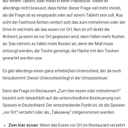
auf einem Tablett, oder meist in einer Plastiktüte. Vielen ist
allerdings nicht bewusst, dass hinter dieser Frage viel mehr steckt,
als die Frage ob es eingepackt oder auf einem Tablett sein soll. Aus
sicht der Fastfood-Ketten rentiert sich das zum mitnehmen oder der
Drive-In viel mehr als das essen vor Ort. Nun ist oft direkt die
Antwort, ja wenn es vor Ort gegessen wird, dann fallen mehr Kosten
an. Das stimmt, es fallen mehr Kosten an, denn der Müll muss
entsorgt werden, die Tische gereinigt, die Fläche mit den Tischen
gewartet werden usw.
Es gibt allerdings einen ganz erheblichen Unterschied, der da noch
hinzukommt. Dieser Unterschied liegt in der Umsatzsteuer.
Denn die Frage im Restaurant „Zum hier essen oder mitnehmen?“
bezieht sich tatsächlich auf die unterschiedliche Besteuerung von
Speisen in Deutschland. Der entscheidende Punkt ist, ob die Speisen
„vor Ort“ verzehrt oder als „Takeaway“ mitgenommen werden.
Zum hier essen:
Wenn das Essen vor Ort im Restaurant verzehrt