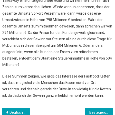
Takeaway eine untergeordnete Rolle und wir nehmen nun einfach
Zahlen zum veranschaulichen. Würde wir nun annehmen, dass der
gesamte Umsatz Vor-ort Verzehr wäre, dann würde das eine
Umsatzsteuer in Höhe von 798 Millionen € bedeuten. Wäre der
gesamte Umsatz zum mitnehmen gewesen, dann sprechen wir von
294 Millionen €. Da die Preise für den Kunden jeweils gleich sind,
verschiebt sich der Gewinn vor Steuern alleine durch diese Frage für
McDonalds in diesem Beispiel um 504 Millionen €. Oder anders
ausgedrückt, wenn alle Kunden das Essen zum mitnehmen
bestellen, entgeht dem Staat eine Steuereinnahme in Höhe von 504
Millionen €.
Diese Summen zeigen, wie groß das Interesse der Fastfood Ketten
ist, dass möglichst viele Menschen das Essen nicht vor Ort
verzehren und deshalb gerade der Drive-In so wichtig für die Ketten
ist, da dadurch der Gewinn ganz erheblich erhöht werden kann.
Beitrags-
Deutsche Schulferien
Besteuerung Weihnachtsbäume