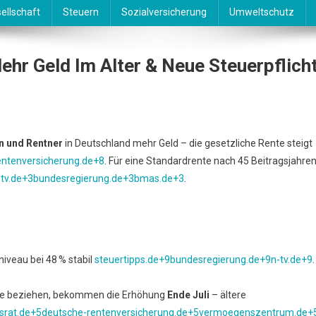
ellschaft
Steuern
Sozialversicherung
Umweltschutz
ehr Geld Im Alter & Neue Steuerpflich
tenerhöhung
n und Rentner
in Deutschland mehr Geld – die gesetzliche Rente steigt
m
entenversicherung.de+8
. Für eine Standardrente nach 45 Beitragsjahre
-tv.de+3bundesregierung.de+3bmas.de+3
.
:
hr
d
er
iveau bei 48 % stabil
steuertipps.de+9bundesregierung.de+9n-tv.de+9
.
ue
uerpflicht
Rente beziehen, bekommen die Erhöhung
Ende Juli
– ältere
srat.de+5deutsche-rentenversicherung.de+5vermoegenszentrum.de+