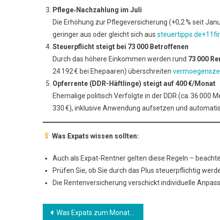
Pflege
‐Nachzahlung im Juli
Die Erhöhung zur Pflegeversicherung (+0,2 % seit Janua
geringer aus oder gleicht sich aus
steuertipps.de+11f
Steuerpflicht steigt bei 73
000 Betroffenen
Durch das höhere Einkommen werden rund
73
000 Ren
24 192 € bei Ehepaaren) überschreiten
vermoegensze
Opferrente (DDR-Häftlinge) steigt auf 400
€/Monat
Ehemalige politisch Verfolgte in der DDR (ca. 36 000 M
330 €), inklusive Anwendung aufsetzen und automat
Was Expats wissen sollten:
Auch als Expat-Rentner gelten diese Regeln – beachte
Prüfen Sie, ob Sie durch das Plus steuerpflichtig werd
Die Rentenversicherung verschickt individuelle Anpass
Beitrags-
Was Expats zum Monatswechsel wissen sollten: Rückblick Juni & Ausblick Juli