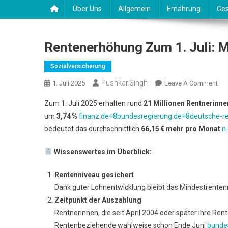
Über Uns
Allgemein
Ernährung
Ges
Rentenerhöhung Zum 1. Juli: M
Sozialversicherung
Pushkar.singh
On
1. Juli 2025
Leave A Comment
Ren
Zum 1. Juli 2025 erhalten rund
21 Millionen Rentnerinne
Zu
um
3,74
%
finanz.de+8bundesregierung.de+8deutsche-r
1.
bedeutet das durchschnittlich
66,15
€ mehr pro Monat
n
Juli
Me
Wissenswertes im Überblick:
Gel
Im
Rentenniveau gesichert
Alt
Dank guter Lohnentwicklung bleibt das Mindestrentenn
&
Zeitpunkt der Auszahlung
Ne
Ste
Rentnerinnen, die seit April 2004 oder später ihre 
Rentenbeziehende wahlweise schon Ende Juni
bunde