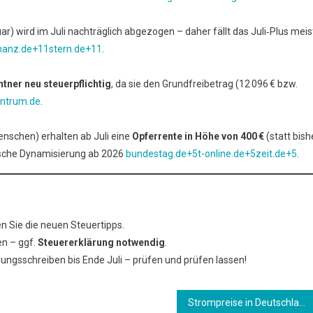
r) wird im Juli nachträglich abgezogen – daher fällt das Juli‐Plus meis
inanz.de+11stern.de+11
.
tner neu steuerpflichtig
, da sie den Grundfreibetrag (12 096 € bzw.
ntrum.de
.
enschen) erhalten ab Juli eine
Opferrente in Höhe von 400
€
(statt bish
ische Dynamisierung ab 2026
bundestag.de+5t-online.de+5zeit.de+5
.
n Sie die neuen Steuertipps.
en – ggf.
Steuererklärung notwendig
.
ungsschreiben bis Ende Juli – prüfen und prüfen lassen!
Strompreise in Deutschland: Warum sind sie so hoch?