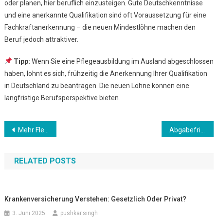
oder planen, hier beruflich einzusteigen. Gute Deutschkenntnisse
und eine anerkannte Qualifikation sind oft Voraussetzung für eine
Fachkraftanerkennung – die neuen Mindestlöhne machen den
Beruf jedoch attraktiver.
Tipp:
Wenn Sie eine Pflegeausbildung im Ausland abgeschlossen
haben, lohnt es sich, frühzeitig die Anerkennung Ihrer Qualifikation
in Deutschland zu beantragen. Die neuen Löhne können eine
langfristige Berufsperspektive bieten.
Beitrags-
Mehr Flexibilität für pflegende Angehörige
Abgabefrist für die Steuererklärung 2024
Navigation
RELATED POSTS
Krankenversicherung Verstehen: Gesetzlich Oder Privat?
3. Juni 2025
pushkar.singh