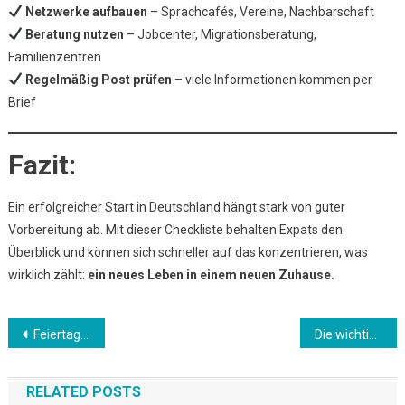
Netzwerke aufbauen
– Sprachcafés, Vereine, Nachbarschaft
Beratung nutzen
– Jobcenter, Migrationsberatung,
Familienzentren
Regelmäßig Post prüfen
– viele Informationen kommen per
Brief
Fazit:
Ein erfolgreicher Start in Deutschland hängt stark von guter
Vorbereitung ab. Mit dieser Checkliste behalten Expats den
Überblick und können sich schneller auf das konzentrieren, was
wirklich zählt:
ein neues Leben in einem neuen Zuhause.
Beitrags-
Feiertage in Deutschland – Was ist offen, was geschlossen?
Die wichtigsten Versicherungen für Neuankömmlinge in Deutschland
Navigation
RELATED POSTS